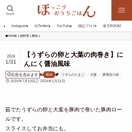
Search
Instagram
X(Twitter)
YouTube
雑記ブログ
楽天ROOM
HOME
肉料理
豚肉
【うずらの卵と大葉の肉巻き】に
2024
1/31
んにく醤油風味
広告を含みます
豚肉
うずらのたまご
大葉
豚薄切り肉
2016年7月10日
2024年1月31日
茹でたうずらの卵と大葉を豚肉で巻いた豚肉ロー
ルです。
スライスしてお弁当にも。