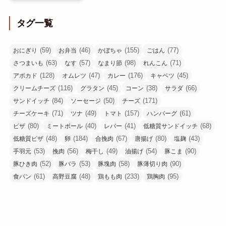
タグ一覧
(59)
(46)
(155)
(77)
おにぎり
お弁当
かぼちゃ
ごはん
(63)
(57)
(98)
(71)
さつまいも
なす
なまり節
れんこん
(128)
(47)
(176)
(45)
アボカド
オムレツ
カレー
キャベツ
(116)
(45)
(38)
(66)
クリームチーズ
グラタン
コーン
サラダ
(84)
(50)
(171)
サンドイッチ
ソーセージ
チーズ
(71)
(49)
(157)
(61)
チーズケーキ
ツナ
トマト
ハンバーグ
(80)
(40)
(41)
(68)
ピザ
ミートボール
レバー
低糖質サンドイッチ
(48)
(184)
(67)
(80)
(43)
低糖質ピザ
卵
合挽肉
唐揚げ
塩麹
(53)
(56)
(49)
(54)
(90)
手羽元
挽肉
梅干し
油揚げ
豚こま
(52)
(53)
(58)
(90)
豚ひき肉
豚バラ
豚塊肉
豚薄切り肉
(61)
(48)
(233)
(95)
食パン
高野豆腐
鶏もも肉
鶏胸肉