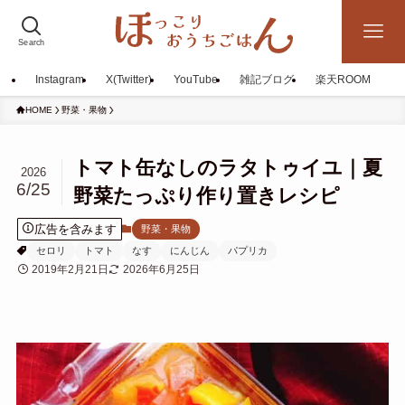
Search
Instagram
X(Twitter)
YouTube
雑記ブログ
楽天ROOM
HOME
野菜・果物
トマト缶なしのラタトゥイユ｜夏
2026
6/25
野菜たっぷり作り置きレシピ
広告を含みます
野菜・果物
セロリ
トマト
なす
にんじん
パプリカ
2019年2月21日
2026年6月25日