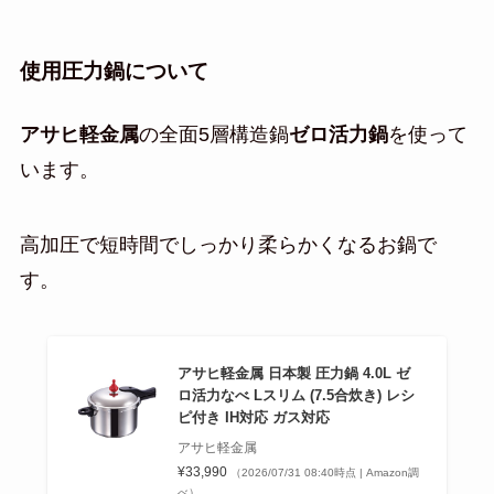
使用圧力鍋について
アサヒ軽金属
の全面5層構造鍋
ゼロ活力鍋
を使って
います。
高加圧で短時間でしっかり柔らかくなるお鍋で
す。
アサヒ軽金属 日本製 圧力鍋 4.0L ゼ
ロ活力なべ Lスリム (7.5合炊き) レシ
ピ付き IH対応 ガス対応
アサヒ軽金属
¥33,990
（2026/07/31 08:40時点 | Amazon調
べ）