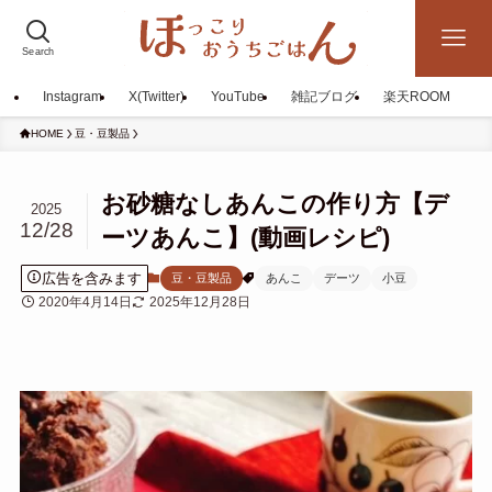
Search
Instagram
X(Twitter)
YouTube
雑記ブログ
楽天ROOM
HOME
豆・豆製品
お砂糖なしあんこの作り方【デ
2025
12/28
ーツあんこ】(動画レシピ)
広告を含みます
豆・豆製品
あんこ
デーツ
小豆
2020年4月14日
2025年12月28日