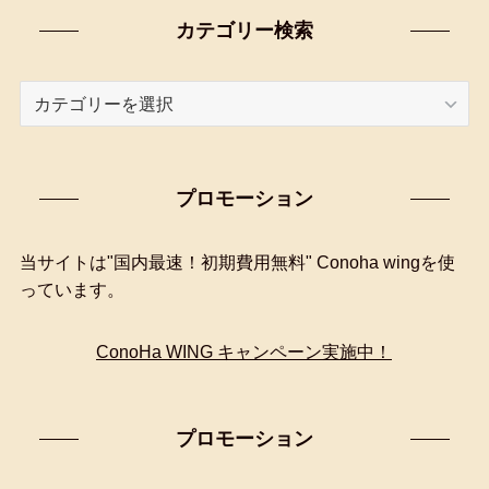
カテゴリー検索
カ
テ
ゴ
リ
プロモーション
ー
検
索
当サイトは"国内最速！初期費用無料" Conoha wingを使
っています。
ConoHa WING キャンペーン実施中！
プロモーション