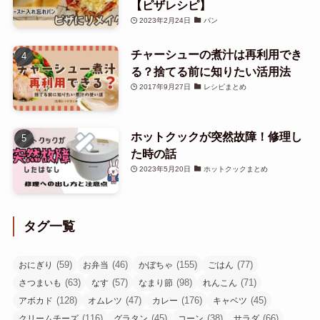
【ピザレシピ】
2023年2月24日
パン
チャーシューの煮汁は再利用でき
る？捨てる前に知りたい活用法
2017年9月27日
レシピまとめ
ホットクックが突然故障！修理し
た時の話
2023年5月20日
ホットクックまとめ
タグ一覧
(59)
(46)
(155)
(77)
おにぎり
お弁当
かぼちゃ
ごはん
(63)
(57)
(98)
(71)
さつまいも
なす
なまり節
れんこん
(128)
(47)
(176)
(45)
アボカド
オムレツ
カレー
キャベツ
(116)
(45)
(38)
(66)
クリームチーズ
グラタン
コーン
サラダ