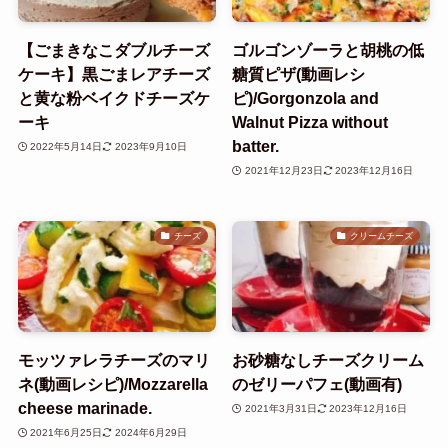
【ごまきなこダブルチーズ
ゴルゴンゾーラと胡桃の低
ケーキ】黒ごまレアチーズ
糖質ピザ(動画レシ
と黄な粉ベイクドチーズケ
ピ)/Gorgonzola and
ーキ
Walnut Pizza without
batter.
2022年5月14日
2023年9月10日
2021年12月23日
2023年12月16日
チーズ
クリームチーズ
モッツァレラチーズのマリ
お砂糖なしチーズクリーム
ネ(動画レシピ)/Mozzarella
のゼリーパフェ(動画有)
cheese marinade.
2021年3月31日
2023年12月16日
2021年6月25日
2024年6月29日