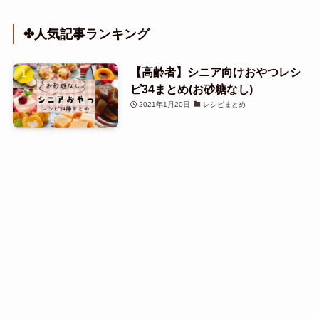
✤人気記事ランキング
【高齢者】シニア向けおやつレシ
ピ34まとめ(お砂糖なし)
2021年1月20日
レシピまとめ
ソーダストリームが壊れた！修理
体験＆買い替えレビュー【スピリ
Menu
HOME
Site map
Search
Top
ット→スピリットワンタッチ】
2020年6月12日
キッチングッズ
「イースト入れ忘れた…！」HB
食パン失敗を美味しくリメイク
【ピザレシピ】
2023年2月24日
パン