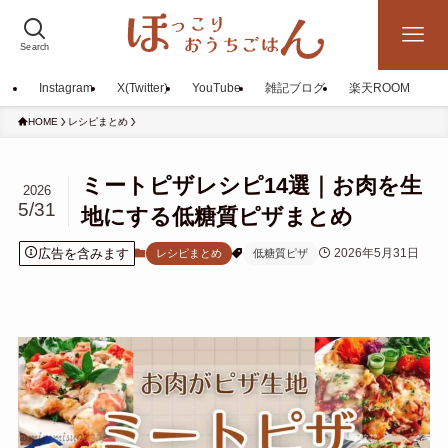
Search
Instagram
X(Twitter)
YouTube
雑記ブログ
楽天ROOM
HOME
レシピまとめ
ミートピザレシピ14選｜お肉を生
2026
5/31
地にする低糖質ピザまとめ
広告を含みます
2026年5月31日
レシピまとめ
低糖質ピザ