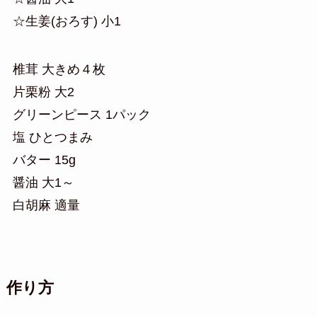
☆生姜(おろす) 小1
椎茸 大きめ４枚
片栗粉 大2
グリーンピース 1パック
塩 ひとつまみ
バター 15g
醤油 大1～
白胡麻 適量
作り方