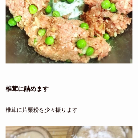
椎茸に詰めます
椎茸に片栗粉を少々振ります