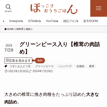
Search
Instagram
X(Twitter)
YouTube
雑記ブログ
楽天ROOM
HOME
肉料理
挽肉
グリーンピース入り【椎茸の肉詰
2024
7/29
め】
広告を含みます
挽肉
うすいえんどう豆
グリーンピース
ハンバーグ
合挽肉
椎茸
2021年1月20日
2024年7月29日
大きめの椎茸に挽き肉種をたっぷり詰めた
大きな
肉詰め
。