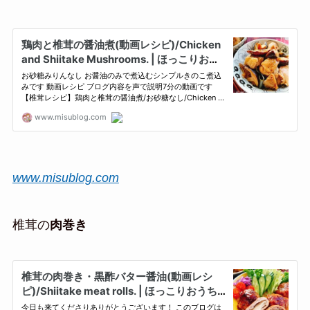
www.misublog.com
椎茸の
肉巻き