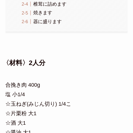
椎茸に詰めます
焼きます
器に盛ります
〈材料〉2人分
合挽き肉 400g
塩 小1/4
☆玉ねぎ(みじん切り) 1/4こ
☆片栗粉 大1
☆酒 大1
☆醤油 大1