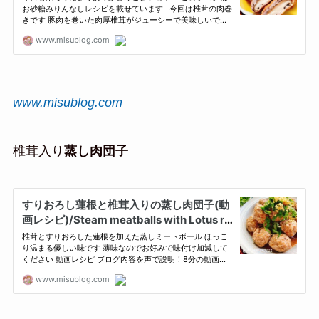
www.misublog.com
椎茸入り
蒸し肉団子