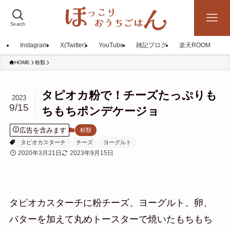
Search
Instagram
X(Twitter)
YouTube
雑記ブログ
楽天ROOM
HOME
粉類
タピオカ粉で！チーズたっぷりも
2023
9/15
ちもちポンデケージョ
広告を含みます
粉類
タピオカスターチ
チーズ
ヨーグルト
2020年3月21日
2023年9月15日
タピオカスターチに粉チーズ、ヨーグルト、卵、
バターを加えて丸め
トースターで焼いたもちもち