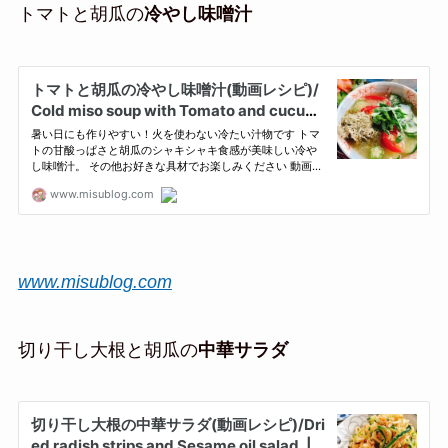
トマトと胡瓜の
冷やし味噌汁
www.misublog.com
切り干し大根と胡瓜の
中華サラダ