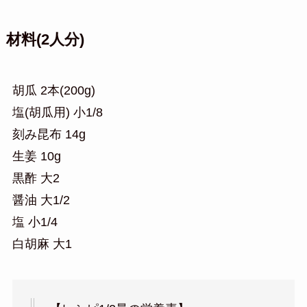
材料(2人分)
胡瓜 2本(200g)
塩(胡瓜用) 小1/8
刻み昆布 14g
生姜 10g
黒酢 大2
醤油 大1/2
塩 小1/4
白胡麻 大1