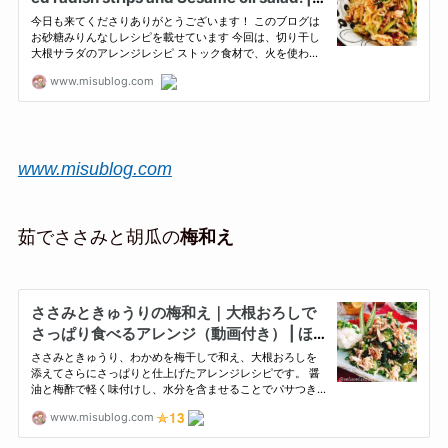
www.misublog.com
茹でささみと胡瓜の
梅和え