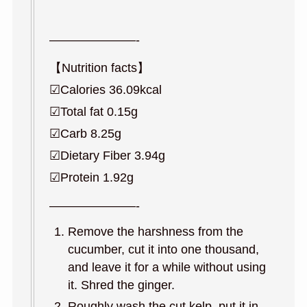
———————-
【Nutrition facts】
☑︎Calories 36.09kcal
☑︎Total fat 0.15g
☑︎Carb 8.25g
☑︎Dietary Fiber 3.94g
☑︎Protein 1.92g
———————-
Remove the harshness from the
cucumber, cut it into one thousand,
and leave it for a while without using
it. Shred the ginger.
Roughly wash the cut kelp, put it in