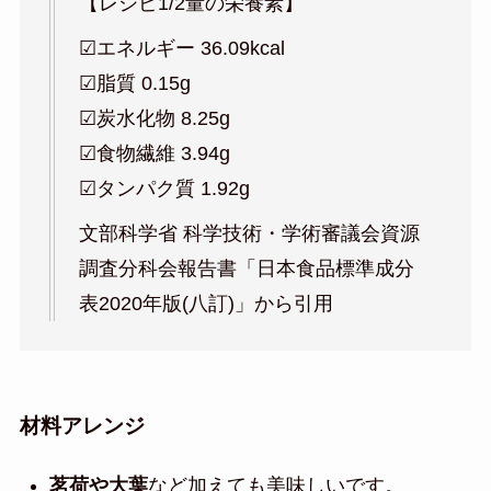
【レシピ1/2量の栄養素】
☑︎エネルギー 36.09kcal
☑︎脂質 0.15g
☑︎炭水化物 8.25g
☑︎食物繊維 3.94g
☑︎タンパク質 1.92g
文部科学省 科学技術・学術審議会資源
調査分科会報告書「日本食品標準成分
表2020年版(八訂)」から引用
材料アレンジ
茗荷や大葉
など加えても美味しいです。