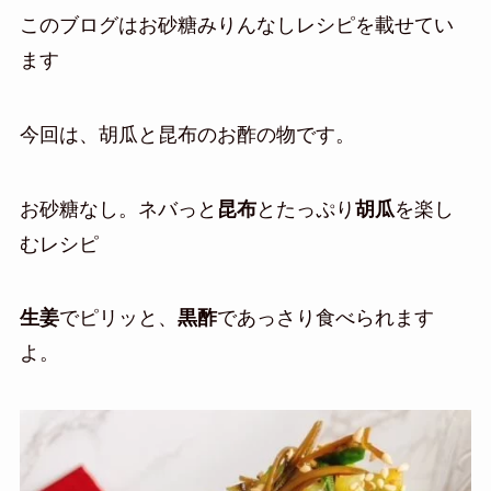
このブログはお砂糖みりんなしレシピを載せてい
ます
今回は、胡瓜と昆布のお酢の物です。
お砂糖なし。ネバっと
昆布
とたっぷり
胡瓜
を楽し
むレシピ
生姜
でピリッと、
黒酢
であっさり食べられます
よ。