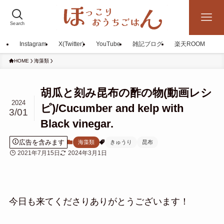
Search
Instagram
X(Twitter)
YouTube
雑記ブログ
楽天ROOM
HOME
海藻類
胡瓜と刻み昆布の酢の物(動画レシ
2024
ピ)/Cucumber and kelp with
3/01
Black vinegar.
広告を含みます
海藻類
きゅうり
昆布
2021年7月15日
2024年3月1日
今日も来てくださりありがとうございます！