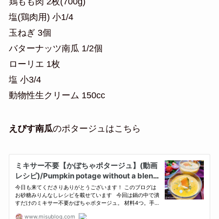
鶏もも肉 2枚(700g)
塩(鶏肉用) 小1/4
玉ねぎ 3個
バターナッツ南瓜 1/2個
ローリエ 1枚
塩 小3/4
動物性生クリーム 150cc
えびす南瓜
のポタージュはこちら