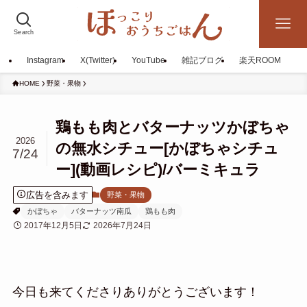
Search
Instagram
X(Twitter)
YouTube
雑記ブログ
楽天ROOM
HOME
野菜・果物
鶏もも肉とバターナッツかぼちゃ
2026
の無水シチュー[かぼちゃシチュ
7/24
ー](動画レシピ)/バーミキュラ
広告を含みます
野菜・果物
かぼちゃ
バターナッツ南瓜
鶏もも肉
2017年12月5日
2026年7月24日
今日も来てくださりありがとうございます！