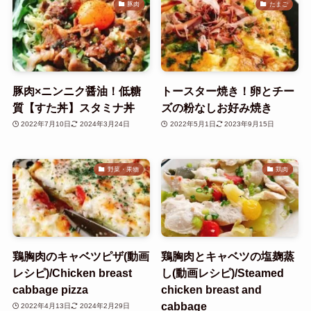
豚肉
たまご
豚肉×ニンニク醤油！低糖
トースター焼き！卵とチー
質【すた丼】スタミナ丼
ズの粉なしお好み焼き
2022年7月10日
2024年3月24日
2022年5月1日
2023年9月15日
野菜・果物
鶏肉
鶏胸肉のキャベツピザ(動画
鶏胸肉とキャベツの塩麹蒸
レシピ)/Chicken breast
し(動画レシピ)/Steamed
cabbage pizza
chicken breast and
cabbage
2022年4月13日
2024年2月29日