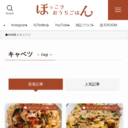
Search
Instagram
X(Twitter)
YouTube
雑記ブログ
楽天ROOM
HOME
キャベツ
キャベツ
– tag –
新着記事
人気記事
ホットクックで麺レシピ
ホットクックで挽肉レシピ