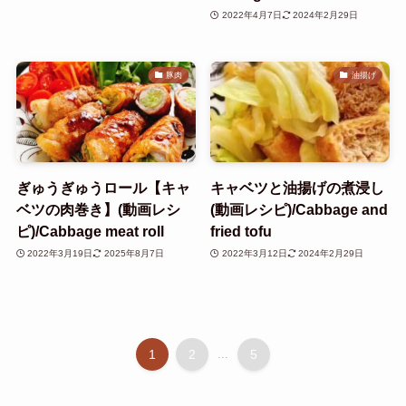
2022年4月7日
2024年2月29日
豚肉
油揚げ
ぎゅうぎゅうロール【キャ
キャベツと油揚げの煮浸し
ベツの肉巻き】(動画レシ
(動画レシピ)/Cabbage and
ピ)/Cabbage meat roll
fried tofu
2022年3月19日
2025年8月7日
2022年3月12日
2024年2月29日
1
2
...
5