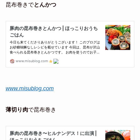
昆布巻きで
とんかつ
www.misublog.com
薄切り肉
で昆布巻き