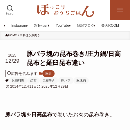
Search
Instagram
X(Twitter)
YouTube
雑記ブログ
楽天ROOM
HOME
肉料理
豚肉
豚バラ塊の昆布巻き/圧力鍋/日高
2025
12/29
昆布と羅臼昆布違い
広告を含みます
豚肉
お節料理
昆布
昆布巻き
豚バラ
豚塊肉
2014年12月11日
2025年12月29日
豚バラ塊
を
日高昆布
で巻いたお肉の昆布巻き。