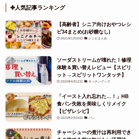
✤人気記事ランキング
【高齢者】シニア向けおやつレシ
ピ34まとめ(お砂糖なし)
2021年1月20日
レシピまとめ
ソーダストリームが壊れた！修理
体験＆買い替えレビュー【スピリ
ット→スピリットワンタッチ】
2020年6月12日
キッチングッズ
「イースト入れ忘れた…！」HB
食パン失敗を美味しくリメイク
【ピザレシピ】
2023年2月24日
パン
チャーシューの煮汁は再利用でき