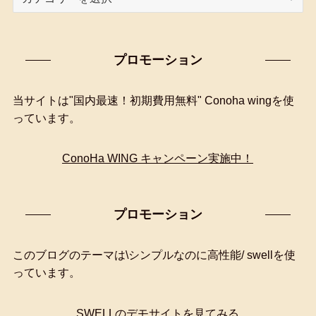
テ
ゴ
リ
プロモーション
ー
検
索
当サイトは"国内最速！初期費用無料" Conoha wingを使
っています。
ConoHa WING キャンペーン実施中！
プロモーション
このブログのテーマは\シンプルなのに高性能/ swellを使
っています。
SWELLのデモサイトを見てみる