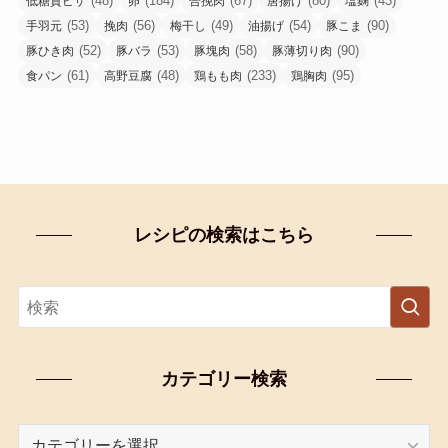
(48)
(184)
(67)
(80)
(43)
低糖質ピザ
卵
合挽肉
唐揚げ
塩麹
(53)
(56)
(49)
(54)
(90)
手羽元
挽肉
梅干し
油揚げ
豚こま
(52)
(53)
(58)
(90)
豚ひき肉
豚バラ
豚塊肉
豚薄切り肉
(61)
(48)
(233)
(95)
食パン
高野豆腐
鶏もも肉
鶏胸肉
レシピの検索はこちら
カテゴリー検索
カ