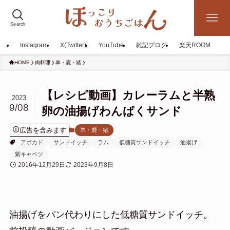
Search
Instagram
X(Twitter)
YouTube
雑記ブログ
楽天ROOM
HOME
肉料理
羊・鹿・猪
【レシピ動画】カレーラムと半熟
2023
9/08
卵の油揚げわんぱくサンド
広告を含みます
羊・鹿・猪
アボカド
サンドイッチ
ラム
低糖質サンドイッチ
油揚げ
紫キャベツ
2016年12月29日
2023年9月8日
油揚げをパン代わりにした低糖質サンドイッチ。