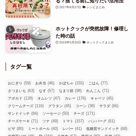
る？捨てる前に知りたい活用法
2017年9月27日
レシピまとめ
ホットクックが突然故障！修理し
た時の話
2023年5月20日
ホットクックまとめ
タグ一覧
(59)
(46)
(155)
(77)
おにぎり
お弁当
かぼちゃ
ごはん
(63)
(57)
(98)
(71)
さつまいも
なす
なまり節
れんこん
(128)
(47)
(176)
(45)
アボカド
オムレツ
カレー
キャベツ
(116)
(45)
(38)
(66)
クリームチーズ
グラタン
コーン
サラダ
(84)
(50)
(171)
サンドイッチ
ソーセージ
チーズ
(71)
(49)
(157)
(61)
チーズケーキ
ツナ
トマト
ハンバーグ
(80)
(40)
(41)
(68)
ピザ
ミートボール
レバー
低糖質サンドイッチ