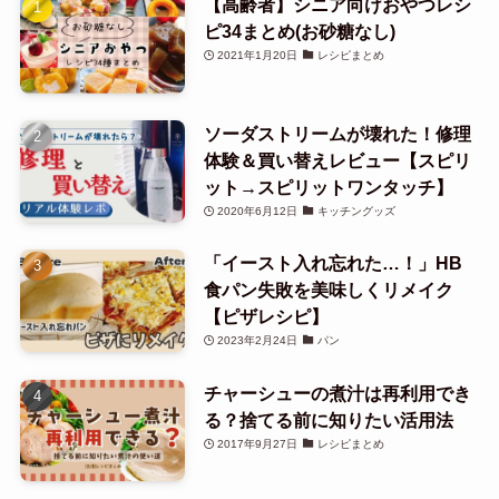
【高齢者】シニア向けおやつレシ
ピ34まとめ(お砂糖なし)
2021年1月20日
レシピまとめ
ソーダストリームが壊れた！修理
体験＆買い替えレビュー【スピリ
ット→スピリットワンタッチ】
2020年6月12日
キッチングッズ
「イースト入れ忘れた…！」HB
食パン失敗を美味しくリメイク
【ピザレシピ】
2023年2月24日
パン
チャーシューの煮汁は再利用でき
る？捨てる前に知りたい活用法
2017年9月27日
レシピまとめ