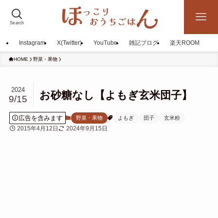
Search
Instagram
X(Twitter)
YouTube
雑記ブログ
楽天ROOM
HOME
野菜・果物
2024
お砂糖なし【よもぎ玄米団子】
9/15
広告を含みます
野菜・果物
よもぎ
団子
玄米粉
2015年4月12日
2024年9月15日