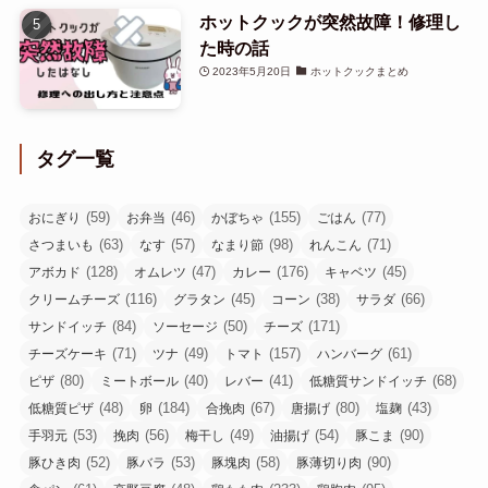
ホットクックが突然故障！修理し
た時の話
2023年5月20日
ホットクックまとめ
タグ一覧
(59)
(46)
(155)
(77)
おにぎり
お弁当
かぼちゃ
ごはん
(63)
(57)
(98)
(71)
さつまいも
なす
なまり節
れんこん
(128)
(47)
(176)
(45)
アボカド
オムレツ
カレー
キャベツ
(116)
(45)
(38)
(66)
クリームチーズ
グラタン
コーン
サラダ
(84)
(50)
(171)
サンドイッチ
ソーセージ
チーズ
(71)
(49)
(157)
(61)
チーズケーキ
ツナ
トマト
ハンバーグ
(80)
(40)
(41)
(68)
ピザ
ミートボール
レバー
低糖質サンドイッチ
(48)
(184)
(67)
(80)
(43)
低糖質ピザ
卵
合挽肉
唐揚げ
塩麹
(53)
(56)
(49)
(54)
(90)
手羽元
挽肉
梅干し
油揚げ
豚こま
(52)
(53)
(58)
(90)
豚ひき肉
豚バラ
豚塊肉
豚薄切り肉