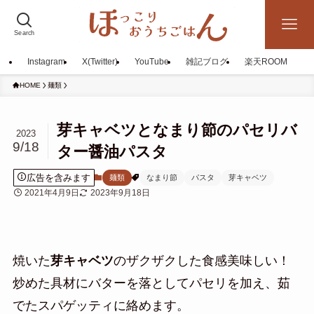
Search
Instagram
X(Twitter)
YouTube
雑記ブログ
楽天ROOM
HOME
麺類
芽キャベツとなまり節のパセリバ
2023
9/18
ター醤油パスタ
広告を含みます
麺類
なまり節
パスタ
芽キャベツ
2021年4月9日
2023年9月18日
焼いた
芽キャベツ
のザクザクした食感美味しい！
炒めた具材にバターを落としてパセリを加え、茹
でたスパゲッティに絡めます。