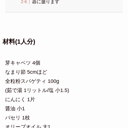
器に盛ります
材料(1人分)
芽キャベツ 4個
なまり節 5cmほど
全粒粉スパゲティ 100g
(茹で湯 1リットル/塩 小1.5)
にんにく 1片
醤油 小1
パセリ 1枝
オリーブオイル 大1