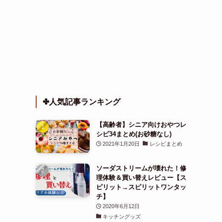
✤人気記事ランキング
【高齢者】シニア向けおやつレ
シピ34まとめ(お砂糖なし)
2021年1月20日
レシピまとめ
ソーダストリームが壊れた！修
理体験＆買い替えレビュー【ス
ピリット→スピリットワンタッ
チ】
2020年6月12日
キッチングッズ