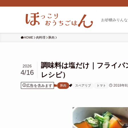
お砂糖みりんな
HOME
肉料理
豚肉
調味料は塩だけ｜フライパ
2026
4/16
レシピ）
広告を含みます
2018年8
豚肉
スペアリブ
トマト