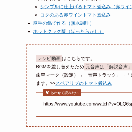
シンプルに仕上げるトマト煮込み（赤ワイ
コクのある赤ワイントマト煮込み
厚手の鍋で作る（無水調理）
ホットクック版（ほったらかし）
レシピ動画
はこちらです。
BGMを差し替えたため
元音声は「解説音声
歯車マーク（設定）→「音声トラック」→「
ます。>>
スペアリブのトマト煮込み
あわせて読みたい
https://www.youtube.com/watch?v=OLQ6s