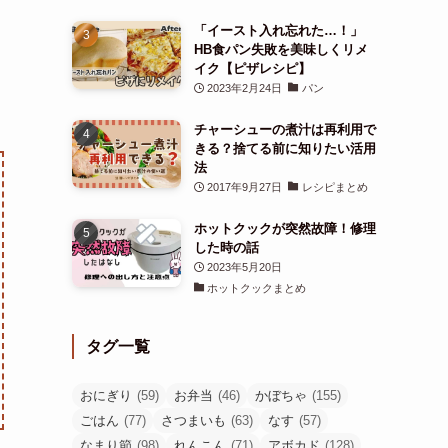
「イースト入れ忘れた…！」
HB食パン失敗を美味しくリメ
イク【ピザレシピ】
2023年2月24日
パン
チャーシューの煮汁は再利用で
きる？捨てる前に知りたい活用
法
2017年9月27日
レシピまとめ
ホットクックが突然故障！修理
した時の話
2023年5月20日
ホットクックまとめ
タグ一覧
おにぎり
(59)
お弁当
(46)
かぼちゃ
(155)
ごはん
(77)
さつまいも
(63)
なす
(57)
なまり節
(98)
れんこん
(71)
アボカド
(128)