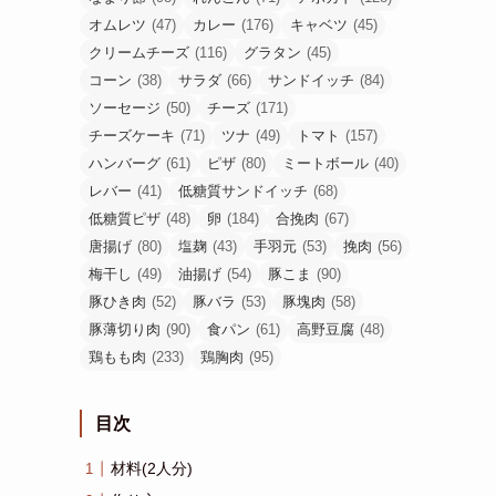
オムレツ
(47)
カレー
(176)
キャベツ
(45)
クリームチーズ
(116)
グラタン
(45)
コーン
(38)
サラダ
(66)
サンドイッチ
(84)
ソーセージ
(50)
チーズ
(171)
チーズケーキ
(71)
ツナ
(49)
トマト
(157)
ハンバーグ
(61)
ピザ
(80)
ミートボール
(40)
レバー
(41)
低糖質サンドイッチ
(68)
低糖質ピザ
(48)
卵
(184)
合挽肉
(67)
唐揚げ
(80)
塩麹
(43)
手羽元
(53)
挽肉
(56)
梅干し
(49)
油揚げ
(54)
豚こま
(90)
豚ひき肉
(52)
豚バラ
(53)
豚塊肉
(58)
豚薄切り肉
(90)
食パン
(61)
高野豆腐
(48)
鶏もも肉
(233)
鶏胸肉
(95)
目次
材料(2人分)