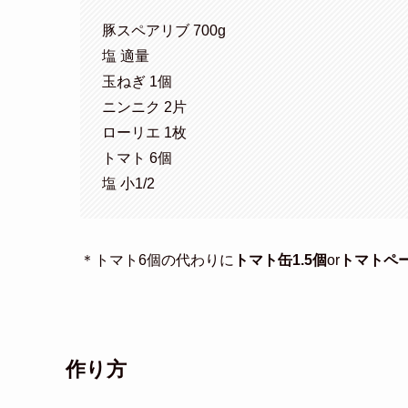
豚スペアリブ 700g
塩 適量
玉ねぎ 1個
ニンニク 2片
ローリエ 1枚
トマト 6個
塩 小1/2
＊トマト6個の代わりに
トマト缶1.5個
or
トマトペ
作り方