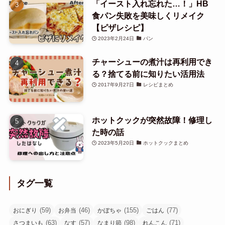
「イースト入れ忘れた…！」HB
食パン失敗を美味しくリメイク
【ピザレシピ】
2023年2月24日
パン
チャーシューの煮汁は再利用でき
る？捨てる前に知りたい活用法
2017年9月27日
レシピまとめ
ホットクックが突然故障！修理し
た時の話
2023年5月20日
ホットクックまとめ
タグ一覧
(59)
(46)
(155)
(77)
おにぎり
お弁当
かぼちゃ
ごはん
(63)
(57)
(98)
(71)
さつまいも
なす
なまり節
れんこん