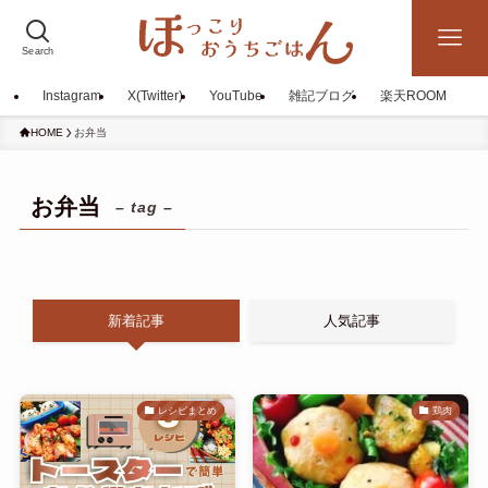
Search
Instagram
X(Twitter)
YouTube
雑記ブログ
楽天ROOM
HOME
お弁当
お弁当
– tag –
新着記事
人気記事
レシピまとめ
鶏肉