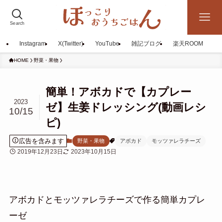
Search
Instagram
X(Twitter)
YouTube
雑記ブログ
楽天ROOM
HOME
野菜・果物
簡単！アボカドで【カプレー
2023
ゼ】生姜ドレッシング(動画レシ
10/15
ピ)
広告を含みます
野菜・果物
アボカド
モッツァレラチーズ
2019年12月23日
2023年10月15日
アボカドとモッツァレラチーズで作る簡単カプレ
ーゼ