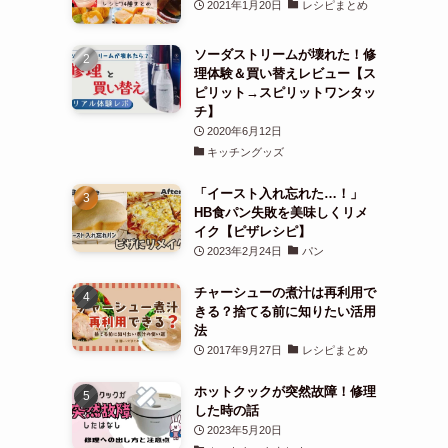
✤人気記事ランキング
【高齢者】シニア向けおやつレ
シピ34まとめ(お砂糖なし)
2021年1月20日
レシピまとめ
ソーダストリームが壊れた！修
理体験＆買い替えレビュー【ス
ピリット→スピリットワンタッ
チ】
2020年6月12日
キッチングッズ