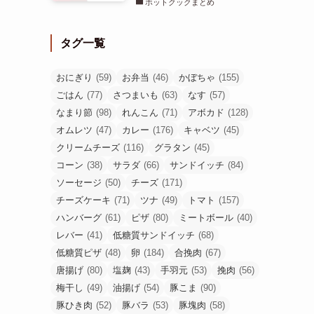
「イースト入れ忘れた…！」
HB食パン失敗を美味しくリメ
イク【ピザレシピ】
2023年2月24日
パン
チャーシューの煮汁は再利用で
きる？捨てる前に知りたい活用
法
2017年9月27日
レシピまとめ
ホットクックが突然故障！修理
した時の話
2023年5月20日
ホットクックまとめ
タグ一覧
おにぎり
(59)
お弁当
(46)
かぼちゃ
(155)
ごはん
(77)
さつまいも
(63)
なす
(57)
なまり節
(98)
れんこん
(71)
アボカド
(128)