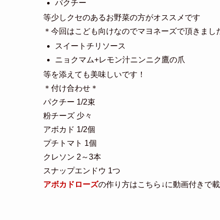
アボカド 1/2個
人参 1/2本
紫玉ねぎ 1/4こ
大葉 6枚
チェダーチーズ 40g
サラダ菜 3枚
＊お勧めの野菜
好き嫌いがなければ水菜より
ニラ
セロリ
パクチー
等少しクセのあるお野菜の方がオススメです
＊今回はこども向けなのでマヨネーズで頂きまし
スイートチリソース
ニョクマム+レモン汁ニンニク鷹の爪
等を添えても美味しいです！