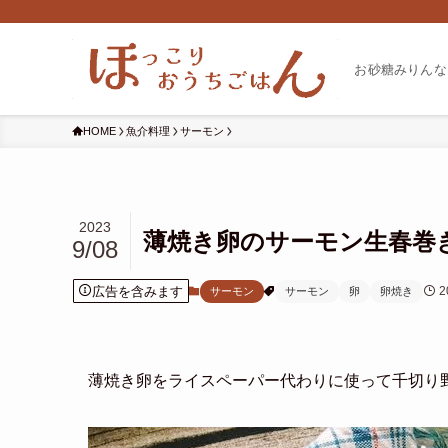
お砂糖みりんな
HOME
魚介料理
サーモン
2023
薄焼き卵のサーモン生春巻
9/08
広告を含みます
2
サーモン
サーモン
卵
卵焼き
薄焼き卵をライスペーパー代わりに使って
千切り