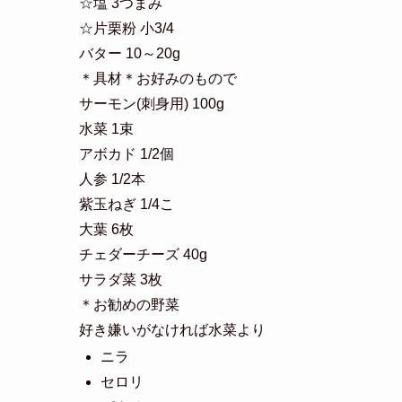
〈材料〉2人分
＊卵の皮＊
卵 3個
☆塩 3つまみ
☆片栗粉 小3/4
バター 10～20g
＊具材＊お好みのもので
サーモン(刺身用) 100g
水菜 1束