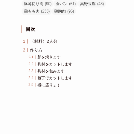
オムレツ
(47)
カレー
(176)
キャベツ
(45)
クリームチーズ
(116)
グラタン
(45)
コーン
(38)
サラダ
(66)
サンドイッチ
(84)
ソーセージ
(50)
チーズ
(171)
チーズケーキ
(71)
ツナ
(49)
トマト
(157)
ハンバーグ
(61)
ピザ
(80)
ミートボール
(40)
レバー
(41)
低糖質サンドイッチ
(68)
低糖質ピザ
(48)
卵
(184)
合挽肉
(67)
唐揚げ
(80)
塩麹
(43)
手羽元
(53)
挽肉
(56)
梅干し
(49)
油揚げ
(54)
豚こま
(90)
豚ひき肉
(52)
豚バラ
(53)
豚塊肉
(58)
豚薄切り肉
(90)
食パン
(61)
高野豆腐
(48)
鶏もも肉
(233)
鶏胸肉
(95)
目次
〈材料〉2人分