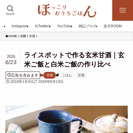
Search
Instagram
X(Twitter)
YouTube
雑記ブログ
楽天ROOM
HOME
発酵
甘酒
ライスポットで作る玄米甘酒｜玄
2026
6/23
米ご飯と白米ご飯の作り比べ
広告を含みます
甘酒
ごはん
甘酒
2018年1月4日
2026年6月23日