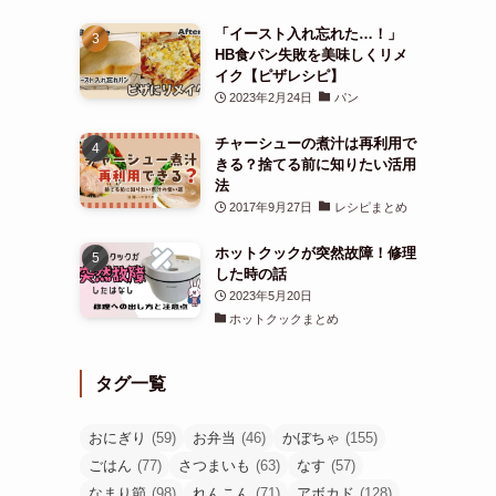
「イースト入れ忘れた…！」
HB食パン失敗を美味しくリメ
イク【ピザレシピ】
2023年2月24日
パン
チャーシューの煮汁は再利用で
きる？捨てる前に知りたい活用
法
2017年9月27日
レシピまとめ
ホットクックが突然故障！修理
した時の話
2023年5月20日
ホットクックまとめ
タグ一覧
おにぎり
(59)
お弁当
(46)
かぼちゃ
(155)
ごはん
(77)
さつまいも
(63)
なす
(57)
なまり節
(98)
れんこん
(71)
アボカド
(128)