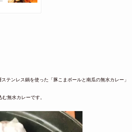
層ステンレス鍋を使った「豚こまボールと南瓜の無水カレー」
込む無水カレーです。