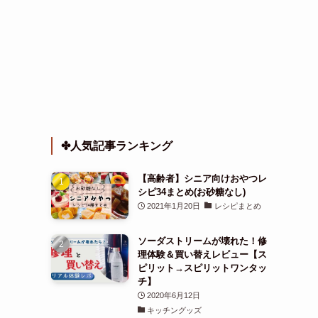
✤人気記事ランキング
【高齢者】シニア向けおやつレ
シピ34まとめ(お砂糖なし)
2021年1月20日
レシピまとめ
ソーダストリームが壊れた！修
理体験＆買い替えレビュー【ス
ピリット→スピリットワンタッ
チ】
2020年6月12日
キッチングッズ