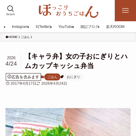
Search
Instagram
X(Twitter)
YouTube
雑記ブログ
楽天ROOM
HOME
ごはん
【キャラ弁】女の子おにぎりとハ
2026
4/24
ムカップキッシュ弁当
広告を含みます
ごはん
おにぎり
2017年4月17日
2026年4月24日