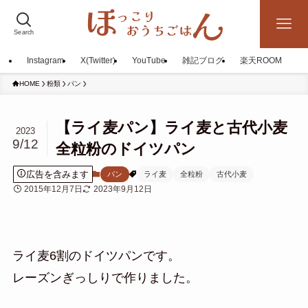
Search
Instagram
X(Twitter)
YouTube
雑記ブログ
楽天ROOM
HOME
粉類
パン
【ライ麦パン】ライ麦と古代小麦
2023
9/12
全粒粉のドイツパン
広告を含みます
パン
ライ麦
全粒粉
古代小麦
2015年12月7日
2023年9月12日
ライ麦6割のドイツパンです。
レーズンぎっしりで作りました。