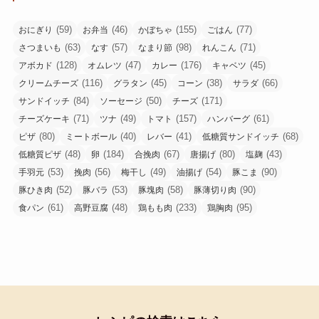
(59)
(46)
(155)
(77)
おにぎり
お弁当
かぼちゃ
ごはん
(63)
(57)
(98)
(71)
さつまいも
なす
なまり節
れんこん
(128)
(47)
(176)
(45)
アボカド
オムレツ
カレー
キャベツ
(116)
(45)
(38)
(66)
クリームチーズ
グラタン
コーン
サラダ
(84)
(50)
(171)
サンドイッチ
ソーセージ
チーズ
(71)
(49)
(157)
(61)
チーズケーキ
ツナ
トマト
ハンバーグ
(80)
(40)
(41)
(68)
ピザ
ミートボール
レバー
低糖質サンドイッチ
(48)
(184)
(67)
(80)
(43)
低糖質ピザ
卵
合挽肉
唐揚げ
塩麹
(53)
(56)
(49)
(54)
(90)
手羽元
挽肉
梅干し
油揚げ
豚こま
(52)
(53)
(58)
(90)
豚ひき肉
豚バラ
豚塊肉
豚薄切り肉
(61)
(48)
(233)
(95)
食パン
高野豆腐
鶏もも肉
鶏胸肉