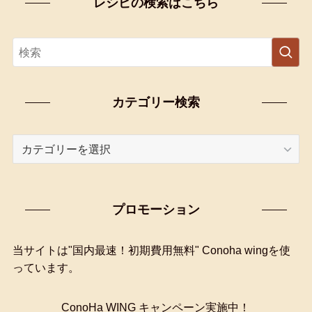
レシピの検索はこちら
カテゴリー検索
カ
テ
ゴ
リ
プロモーション
ー
検
索
当サイトは"国内最速！初期費用無料" Conoha wingを使
っています。
ConoHa WING キャンペーン実施中！