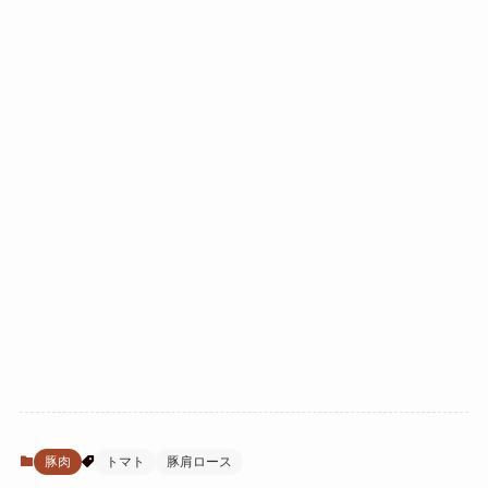
豚肉
トマト
豚肩ロース