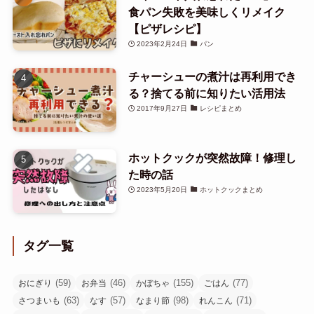
食パン失敗を美味しくリメイク
【ピザレシピ】
2023年2月24日
パン
チャーシューの煮汁は再利用でき
る？捨てる前に知りたい活用法
2017年9月27日
レシピまとめ
ホットクックが突然故障！修理し
た時の話
2023年5月20日
ホットクックまとめ
タグ一覧
(59)
(46)
(155)
(77)
おにぎり
お弁当
かぼちゃ
ごはん
(63)
(57)
(98)
(71)
さつまいも
なす
なまり節
れんこん