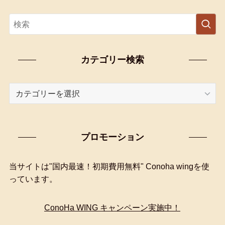
カテゴリー検索
カ
テ
ゴ
リ
プロモーション
ー
検
索
当サイトは"国内最速！初期費用無料" Conoha wingを使
っています。
ConoHa WING キャンペーン実施中！