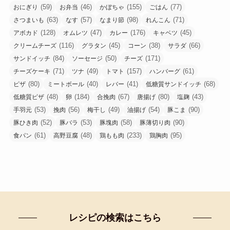
(59)
(46)
(155)
(77)
おにぎり
お弁当
かぼちゃ
ごはん
(63)
(57)
(98)
(71)
さつまいも
なす
なまり節
れんこん
(128)
(47)
(176)
(45)
アボカド
オムレツ
カレー
キャベツ
(116)
(45)
(38)
(66)
クリームチーズ
グラタン
コーン
サラダ
(84)
(50)
(171)
サンドイッチ
ソーセージ
チーズ
(71)
(49)
(157)
(61)
チーズケーキ
ツナ
トマト
ハンバーグ
(80)
(40)
(41)
(68)
ピザ
ミートボール
レバー
低糖質サンドイッチ
(48)
(184)
(67)
(80)
(43)
低糖質ピザ
卵
合挽肉
唐揚げ
塩麹
(53)
(56)
(49)
(54)
(90)
手羽元
挽肉
梅干し
油揚げ
豚こま
(52)
(53)
(58)
(90)
豚ひき肉
豚バラ
豚塊肉
豚薄切り肉
(61)
(48)
(233)
(95)
食パン
高野豆腐
鶏もも肉
鶏胸肉
レシピの検索はこちら