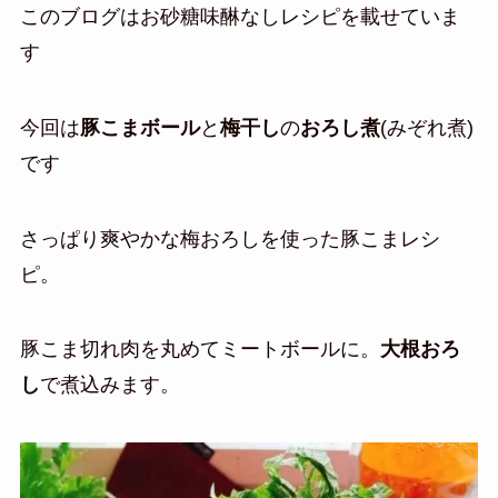
このブログはお砂糖味醂なしレシピを載せていま
す
今回は
豚こまボール
と
梅干し
の
おろし煮
(みぞれ煮)
です
さっぱり爽やかな梅おろしを使った豚こまレシ
ピ。
豚こま切れ肉を丸めてミートボールに。
大根おろ
し
で煮込みます。