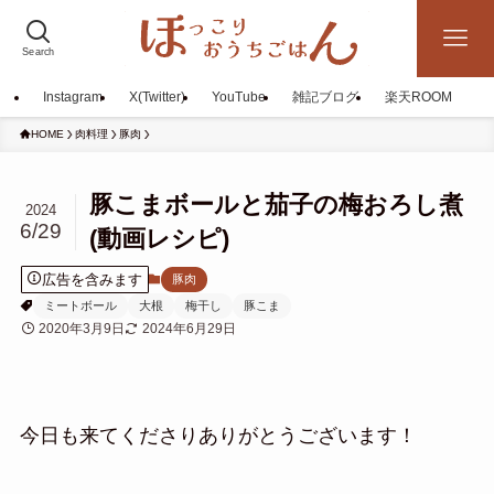
Search
Instagram
X(Twitter)
YouTube
雑記ブログ
楽天ROOM
HOME
肉料理
豚肉
豚こまボールと茄子の梅おろし煮
2024
6/29
(動画レシピ)
広告を含みます
豚肉
ミートボール
大根
梅干し
豚こま
2020年3月9日
2024年6月29日
今日も来てくださりありがとうございます！