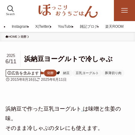
Search
Instagram
X(Twitter)
YouTube
雑記ブログ
楽天ROOM
HOME
発酵
2025
浜納豆ヨーグルトで冷しゃぶ
6/11
広告を含みます
発酵
納豆
豆乳ヨーグルト
豚薄切り肉
2015年8月16日
2025年6月11日
浜納豆で作った豆乳ヨーグルト
は味噌と生姜の
味。
そのまま冷しゃぶのタレにも使えます。