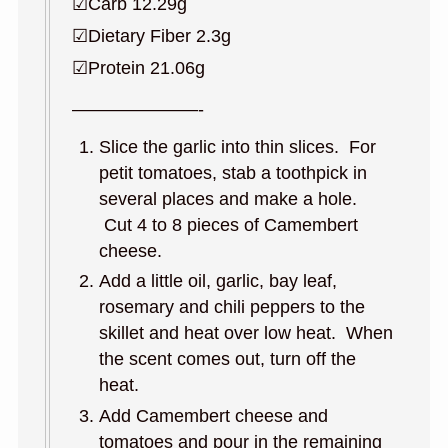
☑︎Carb 12.29g
☑︎Dietary Fiber 2.3g
☑︎Protein 21.06g
———————-
Slice the garlic into thin slices. For
petit tomatoes, stab a toothpick in
several places and make a hole.
Cut 4 to 8 pieces of Camembert
cheese.
Add a little oil, garlic, bay leaf,
rosemary and chili peppers to the
skillet and heat over low heat. When
the scent comes out, turn off the
heat.
Add Camembert cheese and
tomatoes and pour in the remaining