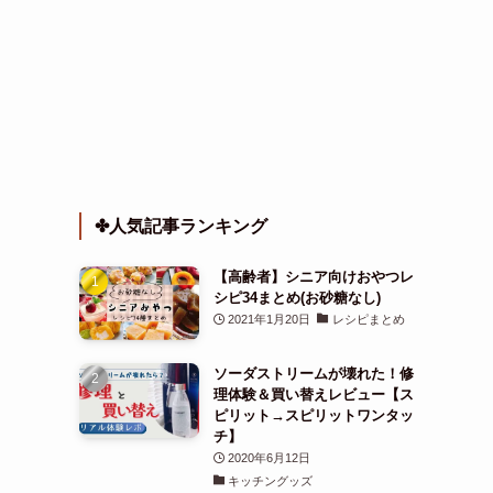
✤人気記事ランキング
【高齢者】シニア向けおやつレ
シピ34まとめ(お砂糖なし)
2021年1月20日
レシピまとめ
ソーダストリームが壊れた！修
理体験＆買い替えレビュー【ス
ピリット→スピリットワンタッ
チ】
2020年6月12日
キッチングッズ