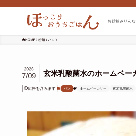
お砂糖みりんな
HOME
粉類
パン
2026
玄米乳酸菌水のホームベー
7/09
広告を含みます
パン
ホームベーカリー
玄米乳酸菌水