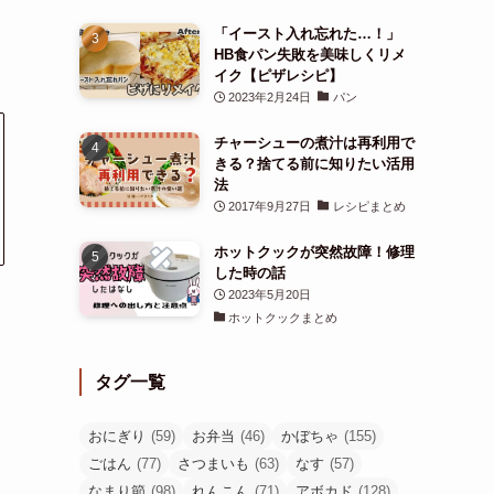
「イースト入れ忘れた…！」
HB食パン失敗を美味しくリメ
イク【ピザレシピ】
2023年2月24日
パン
チャーシューの煮汁は再利用で
きる？捨てる前に知りたい活用
法
2017年9月27日
レシピまとめ
ホットクックが突然故障！修理
した時の話
2023年5月20日
ホットクックまとめ
タグ一覧
おにぎり
(59)
お弁当
(46)
かぼちゃ
(155)
ごはん
(77)
さつまいも
(63)
なす
(57)
なまり節
(98)
れんこん
(71)
アボカド
(128)