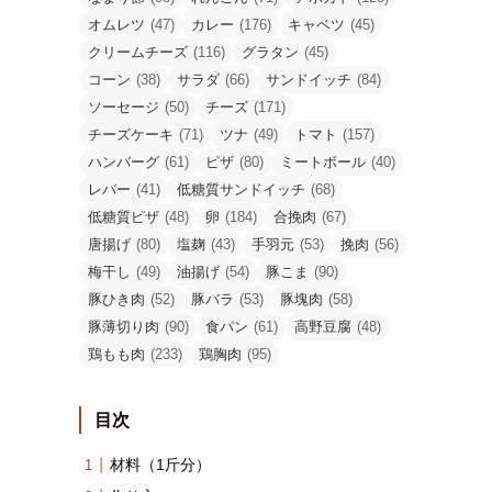
オムレツ
(47)
カレー
(176)
キャベツ
(45)
クリームチーズ
(116)
グラタン
(45)
コーン
(38)
サラダ
(66)
サンドイッチ
(84)
ソーセージ
(50)
チーズ
(171)
チーズケーキ
(71)
ツナ
(49)
トマト
(157)
ハンバーグ
(61)
ピザ
(80)
ミートボール
(40)
レバー
(41)
低糖質サンドイッチ
(68)
低糖質ピザ
(48)
卵
(184)
合挽肉
(67)
唐揚げ
(80)
塩麹
(43)
手羽元
(53)
挽肉
(56)
梅干し
(49)
油揚げ
(54)
豚こま
(90)
豚ひき肉
(52)
豚バラ
(53)
豚塊肉
(58)
豚薄切り肉
(90)
食パン
(61)
高野豆腐
(48)
鶏もも肉
(233)
鶏胸肉
(95)
目次
材料（1斤分）