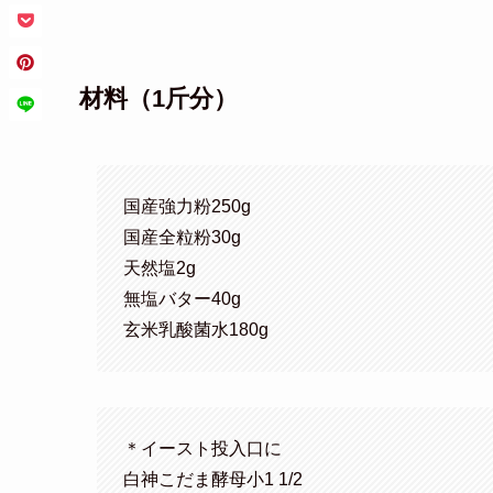
材料（1斤分）
国産強力粉250g
国産全粒粉30g
天然塩2g
無塩バター40g
玄米乳酸菌水180g
＊イースト投入口に
白神こだま酵母小1 1/2