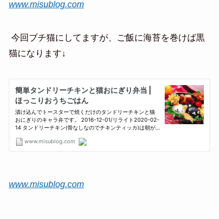
www.misublog.com
今回ブチ猫にしてますが、ご飯に海苔を巻けば黒
猫になります↓
www.misublog.com