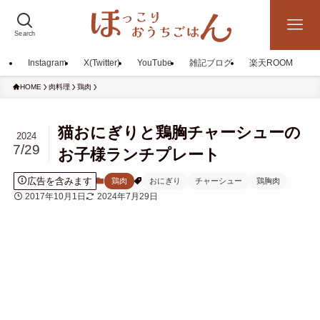
Search
Instagram
X(Twitter)
YouTube
雑記ブログ
楽天ROOM
HOME
肉料理
鶏肉
猫おにぎりと鶏胸チャーシューの
2024
7/29
お子様ランチプレート
広告を含みます
鶏肉
おにぎり
チャーシュー
鶏胸肉
2017年10月1日
2024年7月29日