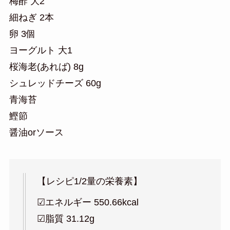
梅酢 大2
細ねぎ 2本
卵 3個
ヨーグルト 大1
桜海老(あれば) 8g
シュレッドチーズ 60g
青海苔
鰹節
醤油orソース
【レシピ1/2量の栄養素】
☑︎エネルギー 550.66kcal
☑︎脂質 31.12g