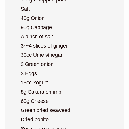
Salt
40g Onion
90g Cabbage
A pinch of salt
3〜4 slices of ginger
30cc Ume vinegar
2 Green onion
3 Eggs
15cc Yogurt
8g Sakura shrimp
60g Cheese
Green dried seaweed
Dried bonito
Soy sauce or sauce