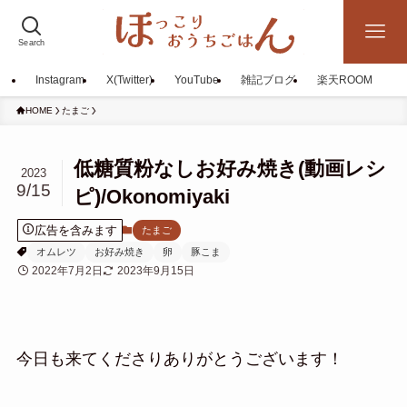
Search
Instagram
X(Twitter)
YouTube
雑記ブログ
楽天ROOM
HOME
たまご
低糖質粉なしお好み焼き(動画レシ
2023
9/15
ピ)/Okonomiyaki
広告を含みます
たまご
オムレツ
お好み焼き
卵
豚こま
2022年7月2日
2023年9月15日
今日も来てくださりありがとうございます！