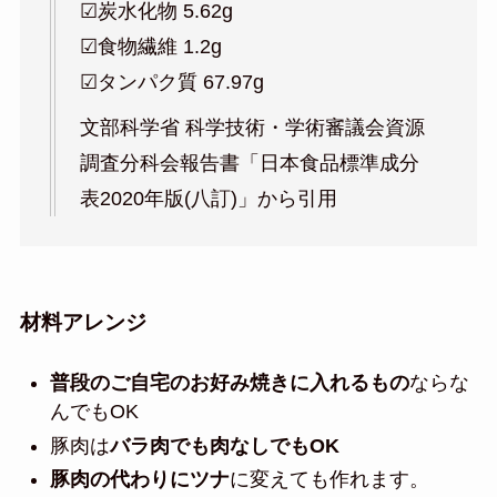
☑︎炭水化物 5.62g
☑︎食物繊維 1.2g
☑︎タンパク質 67.97g
文部科学省 科学技術・学術審議会資源
調査分科会報告書「日本食品標準成分
表2020年版(八訂)」から引用
材料アレンジ
普段のご自宅のお好み焼きに入れるもの
ならな
んでもOK
豚肉は
バラ肉でも肉なしでもOK
豚肉の代わりにツナ
に変えても作れます。