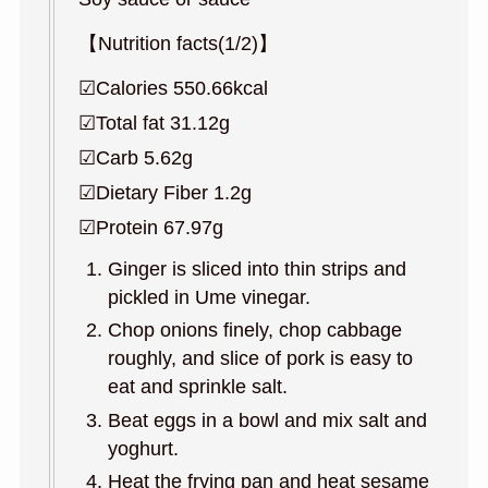
【Nutrition facts(1/2)】
☑︎Calories 550.66kcal
☑︎Total fat 31.12g
☑︎Carb 5.62g
☑︎Dietary Fiber 1.2g
☑︎Protein 67.97g
Ginger is sliced into thin strips and
pickled in Ume vinegar.
Chop onions finely, chop cabbage
roughly, and slice of pork is easy to
eat and sprinkle salt.
Beat eggs in a bowl and mix salt and
yoghurt.
Heat the frying pan and heat sesame