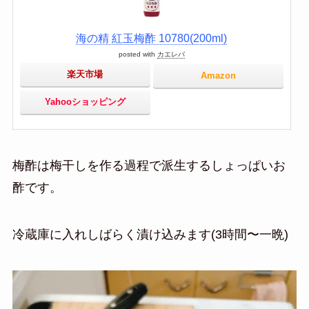
海の精 紅玉梅酢 10780(200ml)
posted with
カエレバ
楽天市場
Amazon
Yahooショッピング
梅酢は梅干しを作る過程で派生するしょっぱいお
酢です。
冷蔵庫に入れしばらく漬け込みます(3時間〜一晩)