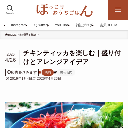
Search
Instagram
X(Twitter)
YouTube
雑記ブログ
楽天ROOM
HOME
肉料理
鶏肉
チキンティッカを楽しむ｜盛り付
2026
4/26
けとアレンジアイデア
広告を含みます
鶏肉
鶏もも肉
2019年1月4日
2026年4月26日