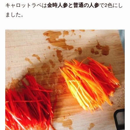
キャロットラペは
金時人参と普通の人参
で2色にし
ました。