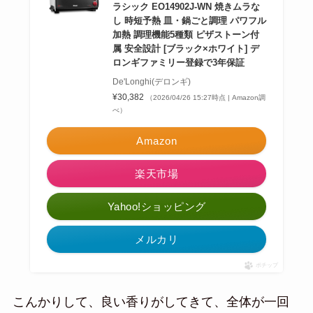
ラシック EO14902J-WN 焼きムラな
し 時短予熱 皿・鍋ごと調理 パワフル
加熱 調理機能5種類 ピザストーン付
属 安全設計 [ブラック×ホワイト] デ
ロンギファミリー登録で3年保証
De'Longhi(デロンギ)
¥30,382
（2026/04/26 15:27時点 | Amazon調
べ）
Amazon
楽天市場
Yahoo!ショッピング
メルカリ
ポチップ
こんかりして、良い香りがしてきて、全体が一回