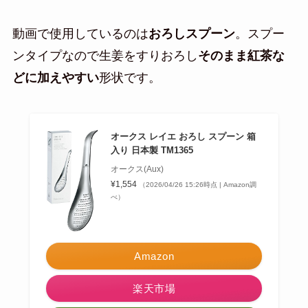
動画で使用しているのは
おろしスプーン
。スプー
ンタイプなので生姜をすりおろし
そのまま紅茶な
どに加えやすい
形状です。
オークス レイエ おろし スプーン 箱
入り 日本製 TM1365
オークス(Aux)
¥1,554
（2026/04/26 15:26時点 | Amazon調
べ）
Amazon
楽天市場