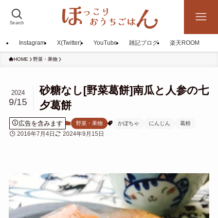
Search
Instagram
X(Twitter)
YouTube
雑記ブログ
楽天ROOM
HOME
野菜・果物
砂糖なし[野菜葛餅]南瓜と人参の七
2024
9/15
夕葛餅
広告を含みます
野菜・果物
かぼちゃ
にんじん
葛粉
2016年7月4日
2024年9月15日