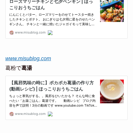
www.misublog.com
葛粉で
葛湯