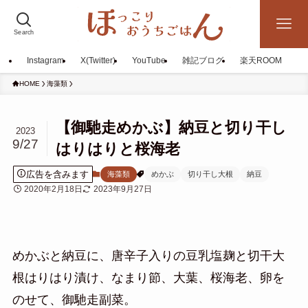
Search
Instagram
X(Twitter)
YouTube
雑記ブログ
楽天ROOM
HOME
海藻類
【御馳走めかぶ】納豆と切り干し
2023
9/27
はりはりと桜海老
広告を含みます
海藻類
めかぶ
切り干し大根
納豆
2020年2月18日
2023年9月27日
めかぶと納豆に、唐辛子入りの豆乳塩麹と切干大
根はりはり漬け、なまり節、大葉、桜海老、卵を
のせて、御馳走副菜。