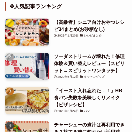
✤人気記事ランキング
【高齢者】シニア向けおやつレシ
ピ34まとめ(お砂糖なし)
2021年1月20日
レシピまとめ
ソーダストリームが壊れた！修理
体験＆買い替えレビュー【スピリ
ット→スピリットワンタッチ】
2020年6月12日
キッチングッズ
「イースト入れ忘れた…！」HB
食パン失敗を美味しくリメイク
【ピザレシピ】
2023年2月24日
パン
チャーシューの煮汁は再利用でき
る？捨てる前に知りたい活用法