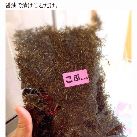
醤油で漬けこむだけ。