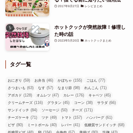
2017年9月27日
レシピまとめ
ホットクックが突然故障！修理し
た時の話
2023年5月20日
ホットクックまとめ
タグ一覧
(59)
(46)
(155)
(77)
おにぎり
お弁当
かぼちゃ
ごはん
(63)
(57)
(98)
(71)
さつまいも
なす
なまり節
れんこん
(128)
(47)
(176)
(45)
アボカド
オムレツ
カレー
キャベツ
(116)
(45)
(38)
(66)
クリームチーズ
グラタン
コーン
サラダ
(84)
(50)
(171)
サンドイッチ
ソーセージ
チーズ
(71)
(49)
(157)
(61)
チーズケーキ
ツナ
トマト
ハンバーグ
(80)
(40)
(41)
(68)
ピザ
ミートボール
レバー
低糖質サンドイッチ
(48)
(184)
(67)
(80)
(43)
低糖質ピザ
卵
合挽肉
唐揚げ
塩麹