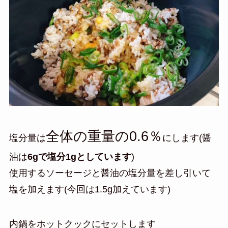
全体の重量の0.6％
塩分量は
にします(醤
油は
6gで塩分1gとしています
)
使用するソーセージと醤油の塩分量を差し引いて
塩を加えます(今回は1.5g加えています)
内鍋をホットクックにセットします