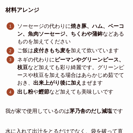
材料アレンジ
ソーセージの代わりに
焼き豚、ハム、ベーコ
ン、魚肉ソーセージ、ちくわや蒲鉾
などある
ものを加えてください
ご飯は
皮付きもち麦を
加えて炊いています
ネギの代わりに
ピーマンやグリーンピース、
枝豆
など加えても彩り綺麗です。グリーンピ
ースや枝豆を加える場合はあらかじめ茹でて
おき、
出来上がり後に加え
まぜます
出し粉
や
鰹節
など加えても美味しいです
我が家で使用しているのは
茅乃舎のだし減塩
です
水に入れて出汁をとるだけでなく、袋を破って直