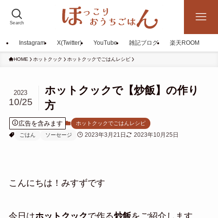
Search
Instagram
X(Twitter)
YouTube
雑記ブログ
楽天ROOM
HOME
ホットクック
ホットクックでごはんレシピ
ホットクックで【炒飯】の作り
2023
10/25
方
広告を含みます
ホットクックでごはんレシピ
2023年3月21日
2023年10月25日
ごはん
ソーセージ
こんにちは！みすずです
今日は
ホットクック
で作る
炒飯
をご紹介します