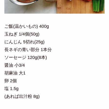
ご飯(温かいもの) 400g
玉ねぎ 1/4個(50g)
にんじん 5切れ(25g)
長ネギの青い部分 1本分
ソーセージ 120g(8本)
醤油 小3/4
胡麻油 大1
卵 2個
塩 1.5g
(あれば出汁粉 8g)