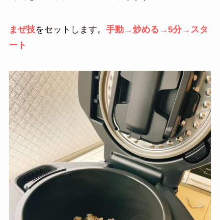
まぜ技
をセットします。
手動→炒める→5分→スタ
ート