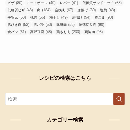
(80)
(40)
(41)
(68)
ピザ
ミートボール
レバー
低糖質サンドイッチ
(48)
(184)
(67)
(80)
(43)
低糖質ピザ
卵
合挽肉
唐揚げ
塩麹
(53)
(56)
(49)
(54)
(90)
手羽元
挽肉
梅干し
油揚げ
豚こま
(52)
(53)
(58)
(90)
豚ひき肉
豚バラ
豚塊肉
豚薄切り肉
(61)
(48)
(233)
(95)
食パン
高野豆腐
鶏もも肉
鶏胸肉
レシピの検索はこちら
カテゴリー検索