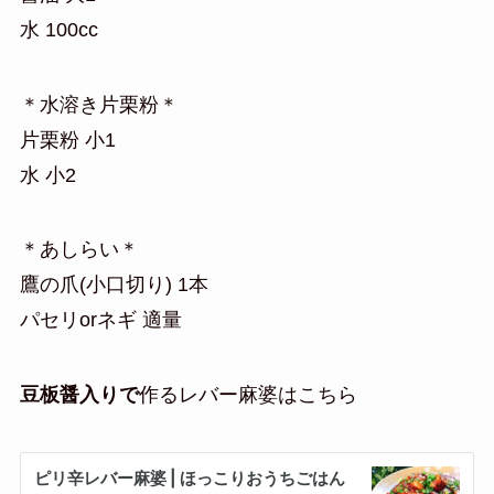
水 100cc
＊水溶き片栗粉＊
片栗粉 小1
水 小2
＊あしらい＊
鷹の爪(小口切り) 1本
パセリorネギ 適量
豆板醤入りで
作るレバー麻婆はこちら