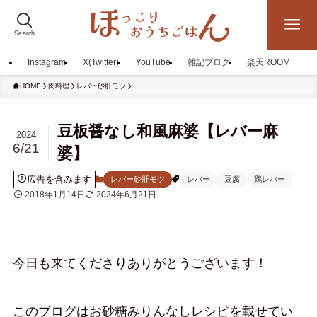
Search
Instagram
X(Twitter)
YouTube
雑記ブログ
楽天ROOM
HOME
肉料理
レバー砂肝モツ
豆板醤なし和風麻婆【レバー麻
2024
6/21
婆】
広告を含みます
レバー砂肝モツ
レバー
豆腐
鶏レバー
2018年1月14日
2024年6月21日
今日も来てくださりありがとうございます！
このブログはお砂糖みりんなしレシピを載せてい