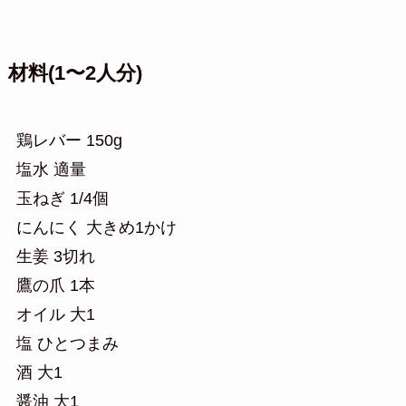
材料(1〜2人分)
鶏レバー 150g
塩水 適量
玉ねぎ 1/4個
にんにく 大きめ1かけ
生姜 3切れ
鷹の爪 1本
オイル 大1
塩 ひとつまみ
酒 大1
醤油 大1