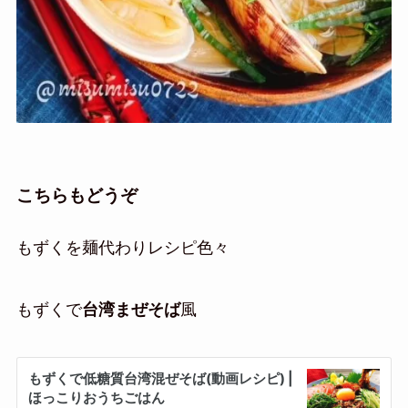
こちらもどうぞ
もずくを麺代わりレシピ色々
もずくで
台湾まぜそば
風