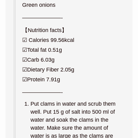
Green onions
———————-
【Nutrition facts】
☑︎ Calories 99.56kcal
☑︎Total fat 0.51g
☑︎Carb 6.03g
☑︎Dietary Fiber 2.05g
☑︎Protein 7.91g
———————-
Put clams in water and scrub them
well. Put 15 g of salt into 500 ml of
water and soak the clams in the
water. Make sure the amount of
water is as large as the clams are