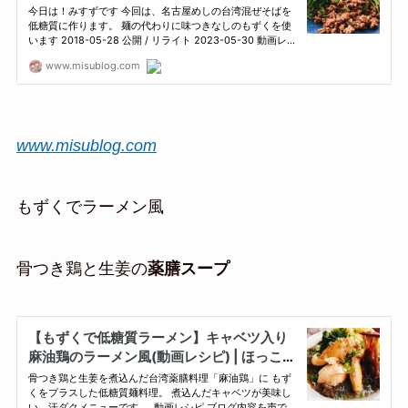
www.misublog.com
もずくでラーメン風
骨つき鶏と生姜の
薬膳スープ