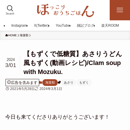
Search
Instagram
X(Twitter)
YouTube
雑記ブログ
楽天ROOM
HOME
海藻類
【もずくで低糖質】あさりうどん
2024
風もずく(動画レシピ)/Clam soup
3/01
with Mozuku.
広告を含みます
海藻類
あさり
もずく
2021年5月28日
2024年3月1日
今日も来てくださりありがとうございます！