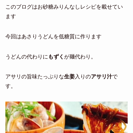
このブログはお砂糖みりんなしレシピを載せてい
ます
今回はあさりうどんを低糖質に作ります
うどんの代わりに
もずく
が麺代わり。
アサリの旨味たっぷりな
生姜
入りの
アサリ汁
で
す。