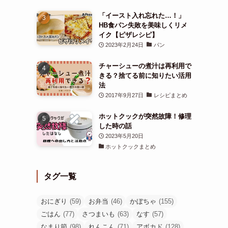
「イースト入れ忘れた…！」
HB食パン失敗を美味しくリメ
イク【ピザレシピ】
2023年2月24日
パン
チャーシューの煮汁は再利用で
きる？捨てる前に知りたい活用
法
2017年9月27日
レシピまとめ
ホットクックが突然故障！修理
した時の話
2023年5月20日
ホットクックまとめ
タグ一覧
おにぎり
(59)
お弁当
(46)
かぼちゃ
(155)
ごはん
(77)
さつまいも
(63)
なす
(57)
なまり節
(98)
れんこん
(71)
アボカド
(128)