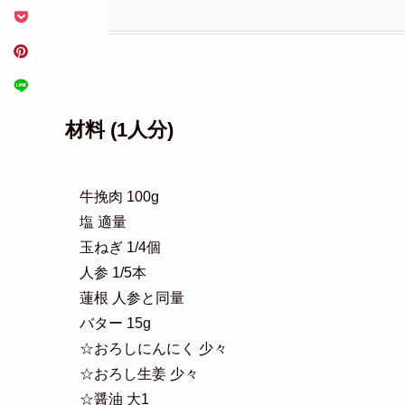
材料 (1人分)
牛挽肉 100g
塩 適量
玉ねぎ 1/4個
人参 1/5本
蓮根 人参と同量
バター 15g
☆おろしにんにく 少々
☆おろし生姜 少々
☆醤油 大1