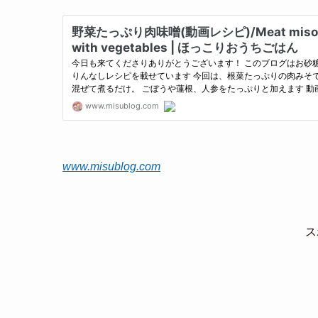
www.misublog.com
ス