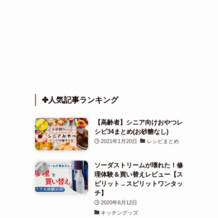
✤人気記事ランキング
【高齢者】シニア向けおやつレ
シピ34まとめ(お砂糖なし)
2021年1月20日
レシピまとめ
ソーダストリームが壊れた！修
理体験＆買い替えレビュー【ス
ピリット→スピリットワンタッ
チ】
2020年6月12日
キッチングッズ