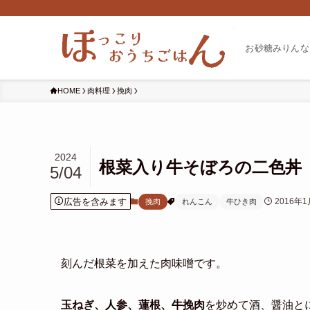
お砂糖みりんな
HOME
肉料理
挽肉
2024
根菜入り牛そぼろの二色丼
5/04
広告を含みます
2016年
挽肉
れんこん
牛ひき肉
刻んだ根菜を加えた肉味噌です。
玉ねぎ、人参、蓮根、牛挽肉
を炒めて酒、醤油と