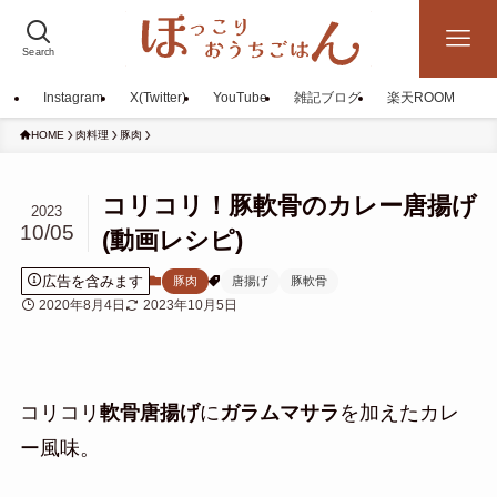
Search
Instagram
X(Twitter)
YouTube
雑記ブログ
楽天ROOM
HOME
肉料理
豚肉
コリコリ！豚軟骨のカレー唐揚げ
2023
10/05
(動画レシピ)
広告を含みます
豚肉
唐揚げ
豚軟骨
2020年8月4日
2023年10月5日
コリコリ
軟骨唐揚げ
に
ガラムマサラ
を加えたカレ
ー風味。