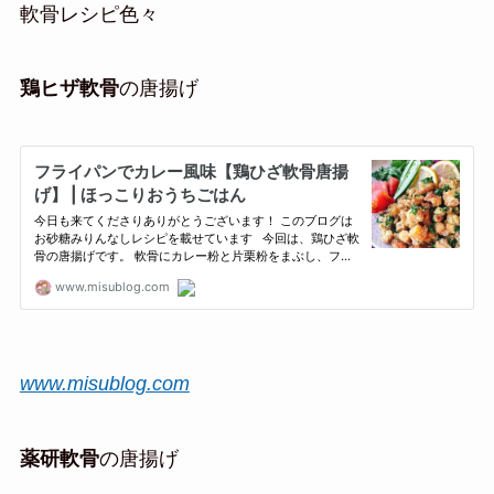
軟骨レシピ色々
鶏ヒザ軟骨
の唐揚げ
www.misublog.com
薬研軟骨
の唐揚げ