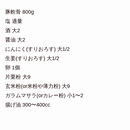
豚軟骨 800g
塩 適量
酒 大2
醤油 大2
にんにく(すりおろす) 大1/2
生姜(すりおろす) 大1/2
卵 1個
片栗粉 大9
玄米粉(or米粉や薄力粉) 大9
ガラムマサラ(orカレー粉) 小1〜2
揚げ油 300〜400cc