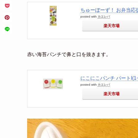
ちゅーぼーず！ お弁当応援
posted with
カエレバ
楽天市場
赤い海苔パンチで鼻と口を抜きます。
にこにこパンチ パートI(1
posted with
カエレバ
楽天市場