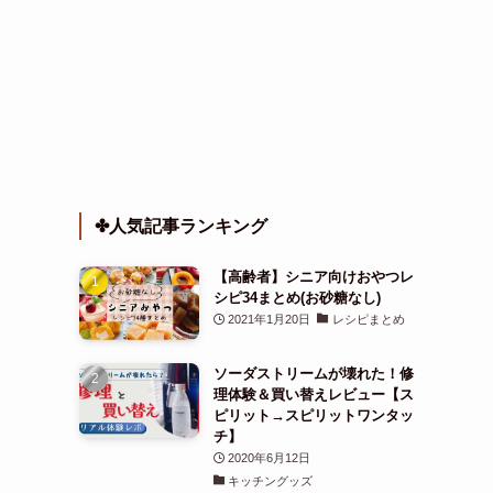
✤人気記事ランキング
【高齢者】シニア向けおやつレ
シピ34まとめ(お砂糖なし)
2021年1月20日
レシピまとめ
ソーダストリームが壊れた！修
理体験＆買い替えレビュー【ス
ピリット→スピリットワンタッ
チ】
2020年6月12日
キッチングッズ