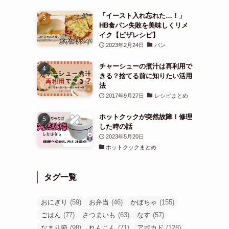
「イースト入れ忘れた…！」
HB食パン失敗を美味しくリメ
イク【ピザレシピ】
2023年2月24日
パン
チャーシューの煮汁は再利用で
きる？捨てる前に知りたい活用
法
2017年9月27日
レシピまとめ
ホットクックが突然故障！修理
した時の話
2023年5月20日
ホットクックまとめ
タグ一覧
おにぎり
(59)
お弁当
(46)
かぼちゃ
(155)
ごはん
(77)
さつまいも
(63)
なす
(57)
なまり節
(98)
れんこん
(71)
アボカド
(128)