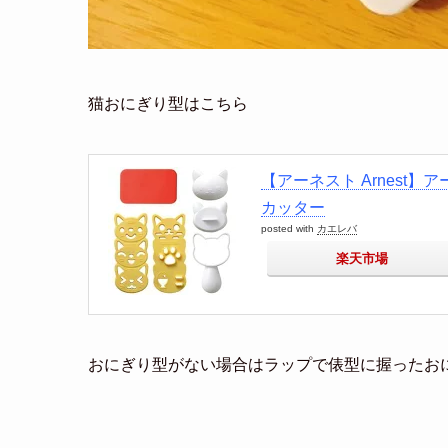
猫おにぎり型はこちら
【アーネスト Arnest】
カッター
posted with
カエレバ
楽天市場
おにぎり型がない場合は
ラップで俵型に握ったお