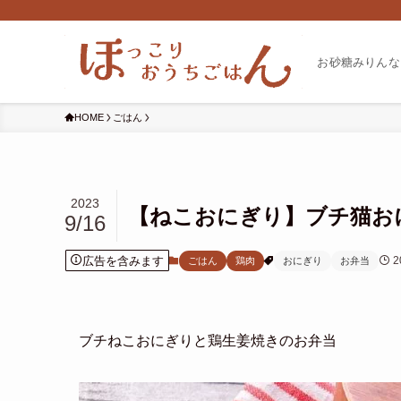
お砂糖みりんな
HOME
ごはん
2023
【ねこおにぎり】ブチ猫お
9/16
広告を含みます
2
ごはん
鶏肉
おにぎり
お弁当
ブチねこおにぎりと鶏生姜焼きのお弁当