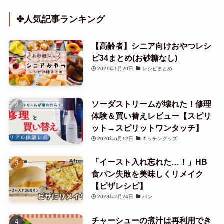
✤人気記事ランキング
【高齢者】シニア向けおやつレシ
ピ34まとめ(お砂糖なし)
2021年1月20日
レシピまとめ
ソーダストリームが壊れた！修理
体験＆買い替えレビュー【スピリ
ット→スピリットワンタッチ】
2020年6月12日
キッチングッズ
「イースト入れ忘れた…！」HB
食パン失敗を美味しくリメイク
【ピザレシピ】
2023年2月24日
パン
チャーシューの煮汁は再利用でき