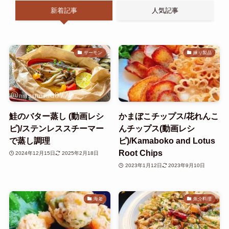
新着記事
人気記事
サーモン
練り製品
鮭のバター蒸し (動画レシ
かまぼこチップス/花れんこ
ピ)/ステンレススチーマー
んチップス(動画レシ
で蒸し調理
ピ)/Kamaboko and Lotus
Root Chips
2024年12月15日
2025年2月18日
2023年1月12日
2023年9月10日
海老
魚介料理