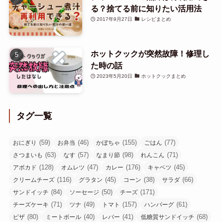
る？捨てる前に知りたい活用法
2017年9月27日
レシピまとめ
ホットクックが突然故障！修理し
た時の話
2023年5月20日
ホットクックまとめ
タグ一覧
(59)
(46)
(155)
(77)
おにぎり
お弁当
かぼちゃ
ごはん
(63)
(57)
(98)
(71)
さつまいも
なす
なまり節
れんこん
(128)
(47)
(176)
(45)
アボカド
オムレツ
カレー
キャベツ
(116)
(45)
(38)
(66)
クリームチーズ
グラタン
コーン
サラダ
(84)
(50)
(171)
サンドイッチ
ソーセージ
チーズ
(71)
(49)
(157)
(61)
チーズケーキ
ツナ
トマト
ハンバーグ
(80)
(40)
(41)
(68)
ピザ
ミートボール
レバー
低糖質サンドイッチ