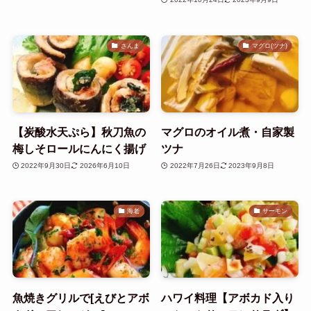
さんま
マグロ(ツナ)
【炭酸水天ぷら】秋刀魚の
マグロのオイル煮・自家製
梅しそロールにんにく揚げ
ツナ
2022年9月30日
2026年6月10日
2022年7月26日
2023年9月8日
海老
サーモン
魚焼きグリルで[えびとアボ
ハワイ料理【アボカド入り