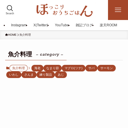
Search
Instagram
X(Twitter)
YouTube
雑記ブログ
楽天ROOM
HOME
魚介料理
魚介料理
– category –
魚介料理
海老
なまり節
マグロ(ツナ)
サバ
サーモン
いわし
さんま
練り製品
あじ