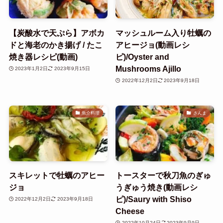
【炭酸水で天ぷら】アボカ
マッシュルーム入り牡蠣の
ドと海老のかき揚げ / たこ
アヒージョ(動画レシ
焼き器レシピ(動画)
ピ)/Oyster and
Mushrooms Ajillo
2023年1月2日
2023年9月15日
2022年12月2日
2023年9月18日
魚介料理
さんま
スキレットで牡蠣のアヒー
トースターで秋刀魚のぎゅ
ジョ
うぎゅう焼き(動画レシ
ピ)/Saury with Shiso
2022年12月2日
2023年9月18日
Cheese
2022年10月24日
2023年9月9日