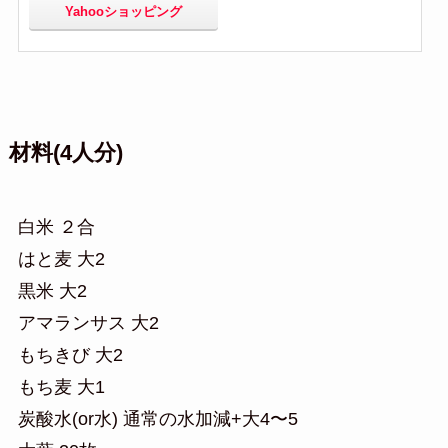
Yahooショッピング
材料(4人分)
白米 ２合
はと麦 大2
黒米 大2
アマランサス 大2
もちきび 大2
もち麦 大1
炭酸水(or水) 通常の水加減+大4〜5