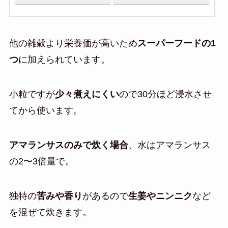
他の雑穀より栄養価が高いため
スーパーフードの1
つ
に加えられています。
小粒ですが
少々煮えにくい
ので30分ほど浸水させ
てから使います。
アマランサスのみで炊く場合
、水はアマランサス
の2〜3倍量で。
独特の
苦みや香り
があるので
生姜やニンニク
など
を混ぜて炊きます。