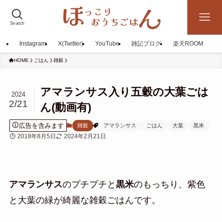
Search
Instagram
X(Twitter)
YouTube
雑記ブログ
楽天ROOM
HOME
ごはん
雑穀
アマランサス入り五穀の大葉ごは
2024
2/21
ん(動画有)
広告を含みます
雑穀
アマランサス
ごはん
大葉
黒米
2018年8月5日
2024年2月21日
アマランサス
のプチプチと
黒米
のもっちり、紫色
と大葉の緑が綺麗な雑穀ごはんです。