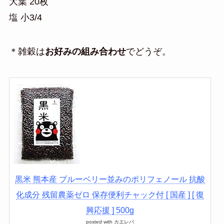
大葉 20枚
塩 小3/4
＊雑穀は
お好みの組み合わせ
でどうぞ。
黒米 熊本産 ブルーベリー並みのポリフェノール 抗酸
化成分 残留農薬ゼロ 保存便利チャック付 [ 国産 ] [ 復
興応援 ] 500g
posted with
カエレバ