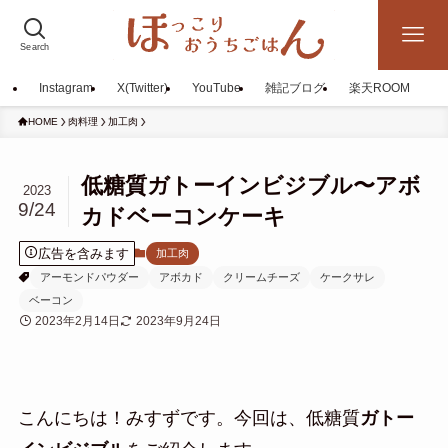
Search
Instagram
X(Twitter)
YouTube
雑記ブログ
楽天ROOM
HOME
肉料理
加工肉
低糖質ガトーインビジブル〜アボ
2023
9/24
カドベーコンケーキ
広告を含みます
加工肉
アーモンドパウダー
アボカド
クリームチーズ
ケークサレ
ベーコン
2023年2月14日
2023年9月24日
こんにちは！みすずで
す。
今回は、低糖質
ガトー