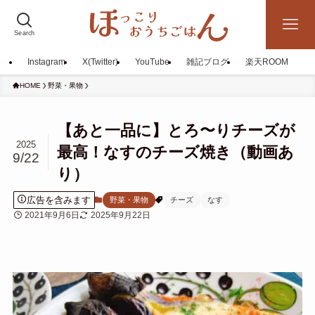
Search
Instagram
X(Twitter)
YouTube
雑記ブログ
楽天ROOM
HOME
野菜・果物
【あと一品に】とろ〜りチーズが
2025
最高！なすのチーズ焼き（動画あ
9/22
り）
広告を含みます
野菜・果物
チーズ
なす
2021年9月6日
2025年9月22日