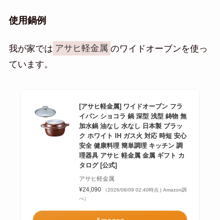
使用鍋例
我が家では
アサヒ軽金属
のワイドオーブンを使っ
ています。
[アサヒ軽金属] ワイドオーブン フラ
イパン ショコラ 鍋 深型 浅型 鋳物 無
加水鍋 油なし 水なし 日本製 ブラッ
ク ホワイト IH ガス火 対応 時短 安心
安全 健康料理 簡単調理 キッチン 調
理器具 アサヒ 軽金属 金属 ギフト カ
タログ [公式]
アサヒ軽金属
¥24,090
（2026/08/09 02:40時点 | Amazon調
べ）