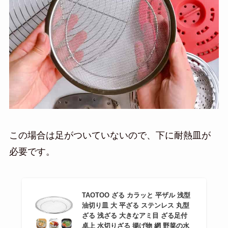
この場合は足がついていないので、下に耐熱皿が
必要です。
TAOTOO ざる カラッと 平ザル 浅型
油切り皿 大 平ざる ステンレス 丸型
ざる 浅ざる 大きなアミ目 ざる足付
卓上 水切りざる 揚げ物 網 野菜の水