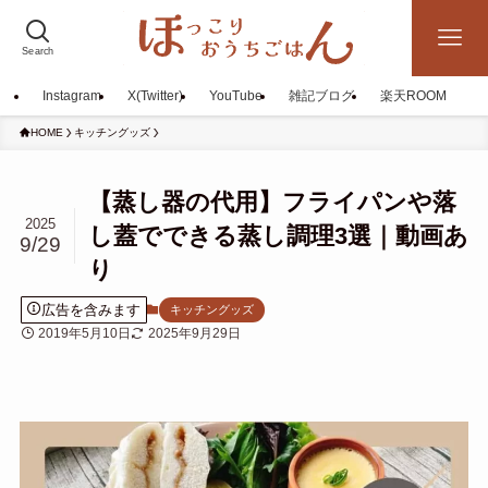
Search
Instagram
X(Twitter)
YouTube
雑記ブログ
楽天ROOM
HOME
キッチングッズ
【蒸し器の代用】フライパンや落
2025
し蓋でできる蒸し調理3選｜動画あ
9/29
り
広告を含みます
キッチングッズ
2019年5月10日
2025年9月29日