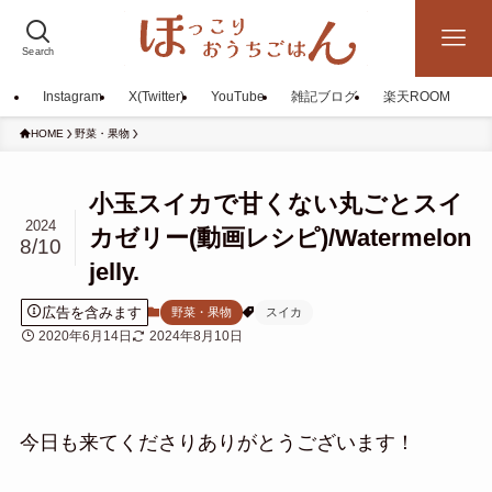
Search
Instagram
X(Twitter)
YouTube
雑記ブログ
楽天ROOM
HOME
野菜・果物
小玉スイカで甘くない丸ごとスイ
2024
カゼリー(動画レシピ)/Watermelon
8/10
jelly.
広告を含みます
野菜・果物
スイカ
2020年6月14日
2024年8月10日
今日も来てくださりありがとうございます！