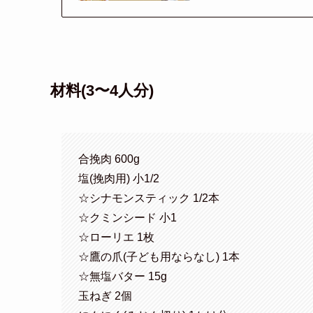
材料(3〜4人分)
合挽肉 600g
塩(挽肉用) 小1/2
☆シナモンスティック 1/2本
☆クミンシード 小1
☆ローリエ 1枚
☆鷹の爪(子ども用ならなし) 1本
☆無塩バター 15g
玉ねぎ 2個