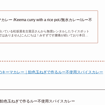
/Keema curry with a rice pot./無水カレー/ルー不
頂いている松坂屋名古屋店さんから無償レンタルしたライスポット
ではありません)こんにちは！みすずです 腰痛が続いており本日…
のキーマカレー｜飴色玉ねぎで作るルー不使用スパイスカレー
｜飴色玉ねぎで作るルー不使用スパイスカレー