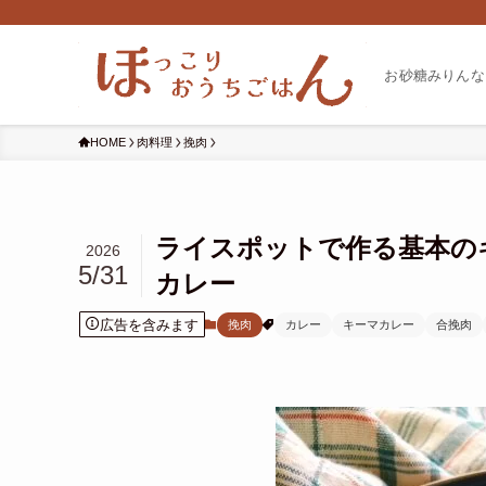
お砂糖みりんな
HOME
肉料理
挽肉
ライスポットで作る基本の
2026
5/31
カレー
広告を含みます
挽肉
カレー
キーマカレー
合挽肉