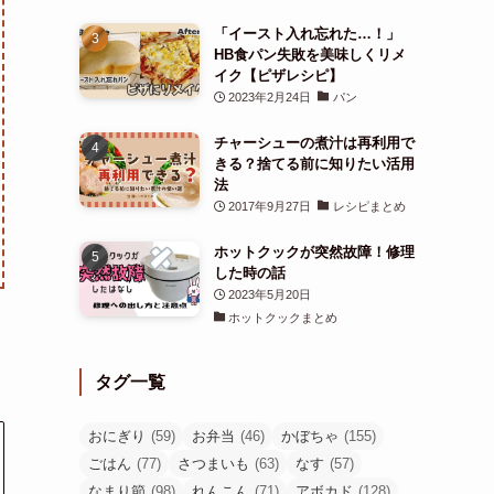
「イースト入れ忘れた…！」
HB食パン失敗を美味しくリメ
イク【ピザレシピ】
2023年2月24日
パン
チャーシューの煮汁は再利用で
きる？捨てる前に知りたい活用
法
2017年9月27日
レシピまとめ
ホットクックが突然故障！修理
した時の話
2023年5月20日
ホットクックまとめ
タグ一覧
おにぎり
(59)
お弁当
(46)
かぼちゃ
(155)
ごはん
(77)
さつまいも
(63)
なす
(57)
なまり節
(98)
れんこん
(71)
アボカド
(128)