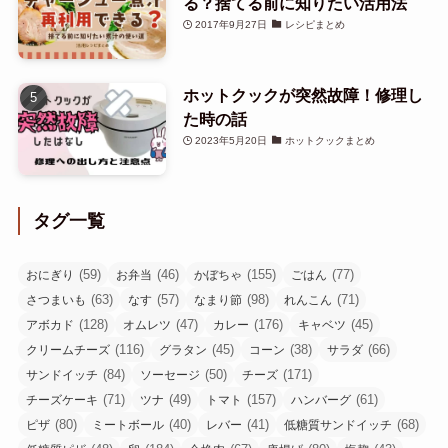
る？捨てる前に知りたい活用法
2017年9月27日
レシピまとめ
ホットクックが突然故障！修理し
た時の話
2023年5月20日
ホットクックまとめ
タグ一覧
(59)
(46)
(155)
(77)
おにぎり
お弁当
かぼちゃ
ごはん
(63)
(57)
(98)
(71)
さつまいも
なす
なまり節
れんこん
(128)
(47)
(176)
(45)
アボカド
オムレツ
カレー
キャベツ
(116)
(45)
(38)
(66)
クリームチーズ
グラタン
コーン
サラダ
(84)
(50)
(171)
サンドイッチ
ソーセージ
チーズ
(71)
(49)
(157)
(61)
チーズケーキ
ツナ
トマト
ハンバーグ
(80)
(40)
(41)
(68)
ピザ
ミートボール
レバー
低糖質サンドイッチ