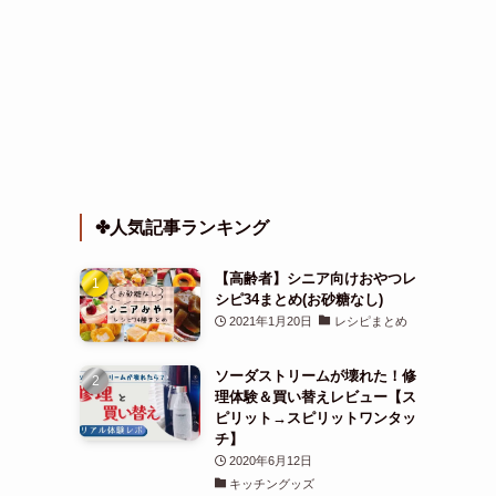
✤人気記事ランキング
【高齢者】シニア向けおやつレ
シピ34まとめ(お砂糖なし)
2021年1月20日
レシピまとめ
ソーダストリームが壊れた！修
理体験＆買い替えレビュー【ス
ピリット→スピリットワンタッ
チ】
2020年6月12日
キッチングッズ