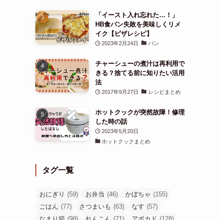
「イースト入れ忘れた…！」
HB食パン失敗を美味しくリメ
イク【ピザレシピ】
2023年2月24日
パン
チャーシューの煮汁は再利用で
きる？捨てる前に知りたい活用
法
2017年9月27日
レシピまとめ
ホットクックが突然故障！修理
した時の話
2023年5月20日
ホットクックまとめ
タグ一覧
おにぎり
(59)
お弁当
(46)
かぼちゃ
(155)
ごはん
(77)
さつまいも
(63)
なす
(57)
なまり節
(98)
れんこん
(71)
アボカド
(128)