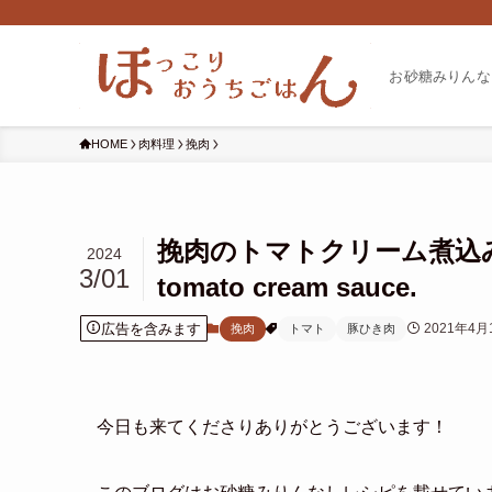
お砂糖みりんな
HOME
肉料理
挽肉
挽肉のトマトクリーム煮込み(動画レ
2024
3/01
tomato cream sauce.
広告を含みます
2021年4月
挽肉
トマト
豚ひき肉
今日も来てくださりありがとうございます！