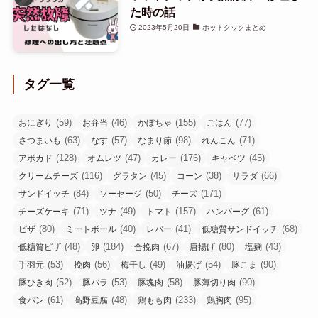
た時の話
2023年5月20日
ホットクックまとめ
タグ一覧
(59)
(46)
(155)
(77)
おにぎり
お弁当
かぼちゃ
ごはん
(63)
(57)
(98)
(71)
さつまいも
なす
なまり節
れんこん
(128)
(47)
(176)
(45)
アボカド
オムレツ
カレー
キャベツ
(116)
(45)
(38)
(66)
クリームチーズ
グラタン
コーン
サラダ
(84)
(50)
(171)
サンドイッチ
ソーセージ
チーズ
(71)
(49)
(157)
(61)
チーズケーキ
ツナ
トマト
ハンバーグ
(80)
(40)
(41)
(68)
ピザ
ミートボール
レバー
低糖質サンドイッチ
(48)
(184)
(67)
(80)
(43)
低糖質ピザ
卵
合挽肉
唐揚げ
塩麹
(53)
(56)
(49)
(54)
(90)
手羽元
挽肉
梅干し
油揚げ
豚こま
(52)
(53)
(58)
(90)
豚ひき肉
豚バラ
豚塊肉
豚薄切り肉
(61)
(48)
(233)
(95)
食パン
高野豆腐
鶏もも肉
鶏胸肉