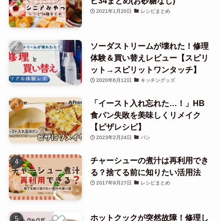
ピ34まとめ(お砂糖なし)
2021年1月20日
レシピまとめ
ソーダストリームが壊れた！修理
体験＆買い替えレビュー【スピリ
ット→スピリットワンタッチ】
2020年6月12日
キッチングッズ
「イースト入れ忘れた…！」HB
食パン失敗を美味しくリメイク
【ピザレシピ】
2023年2月24日
パン
チャーシューの煮汁は再利用でき
る？捨てる前に知りたい活用法
2017年9月27日
レシピまとめ
ホットクックが突然故障！修理し