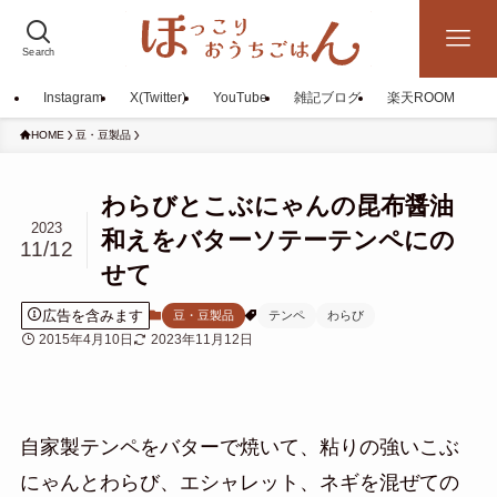
Search
Instagram
X(Twitter)
YouTube
雑記ブログ
楽天ROOM
HOME
豆・豆製品
わらびとこぶにゃんの昆布醤油
2023
和えをバターソテーテンペにの
11/12
せて
広告を含みます
豆・豆製品
テンペ
わらび
2015年4月10日
2023年11月12日
自家製テンペをバターで焼いて、粘りの強いこぶ
にゃんとわらび、エシャレット、ネギを混ぜての